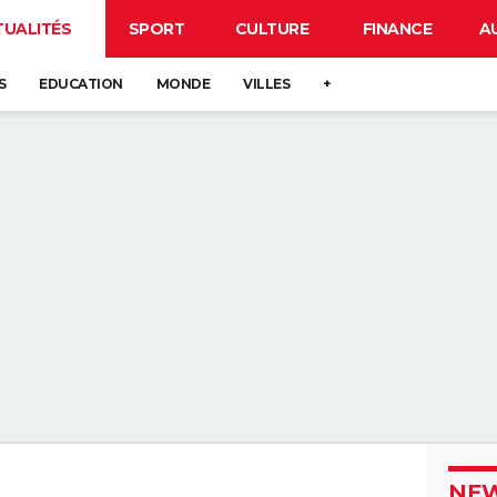
TUALITÉS
SPORT
CULTURE
FINANCE
A
S
EDUCATION
MONDE
VILLES
+
NEW