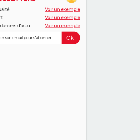
alité
Voir un exemple
rt
Voir un exemple
dossiers d'actu
Voir un exemple