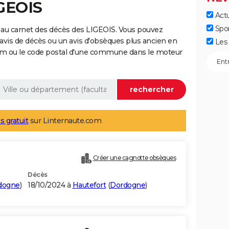
IGEOIS
Actu
Spo
 au carnet des décès des LIGEOIS. Vous pouvez
 avis de décès ou un avis d'obsèques plus ancien en
Les 
nom ou le code postal d'une commune dans le moteur
s gratuit
sur Linternaute.com
Créer une cagnotte obsèques
Décès
dogne
)
18/10/2024 à
Hautefort
(
Dordogne
)