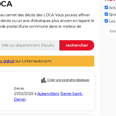
OCA
Actu
Spo
au carnet des décès des LOCA. Vous pouvez affiner
 décès ou un avis d'obsèques plus ancien en tapant le
Les 
code postal d'une commune dans le moteur de
s gratuit
sur Linternaute.com
Créer une cagnotte obsèques
Décès
21/02/2025 à
Aubervilliers
(
Seine-Saint-
Denis
)