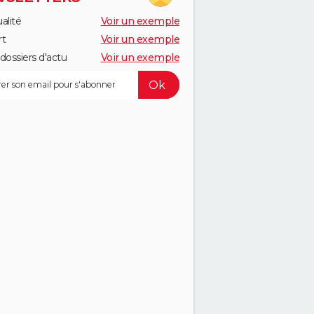
alité
Voir un exemple
rt
Voir un exemple
dossiers d'actu
Voir un exemple