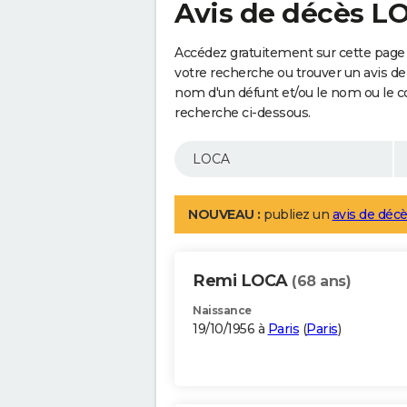
Avis de décès L
Accédez gratuitement sur cette page 
votre recherche ou trouver un avis de
nom d'un défunt et/ou le nom ou le 
recherche ci-dessous.
NOUVEAU :
publiez un
avis de décè
Remi LOCA
(68 ans)
Naissance
19/10/1956 à
Paris
(
Paris
)