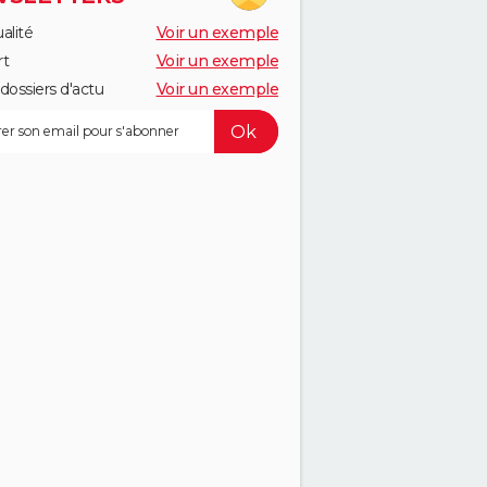
alité
Voir un exemple
rt
Voir un exemple
dossiers d'actu
Voir un exemple