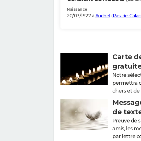
Naissance
20/03/1922 à
Auchel
(
Pas-de-Calai
Carte d
gratuit
Notre sélec
permettra 
chers et de
Message
de text
Preuve de 
amis, les m
par lettre 