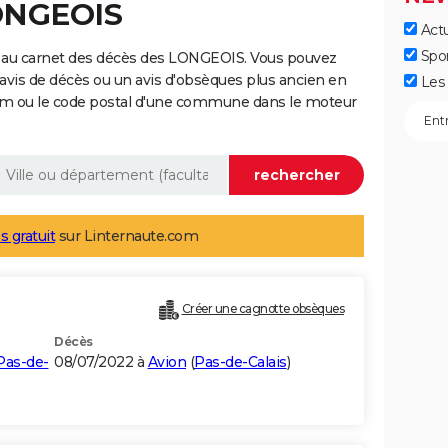
LONGEOIS
Actu
Spo
e au carnet des décès des LONGEOIS. Vous pouvez
 avis de décès ou un avis d'obsèques plus ancien en
Les 
nom ou le code postal d'une commune dans le moteur
s gratuit
sur Linternaute.com
Créer une cagnotte obsèques
Décès
Pas-de-
08/07/2022 à
Avion
(
Pas-de-Calais
)