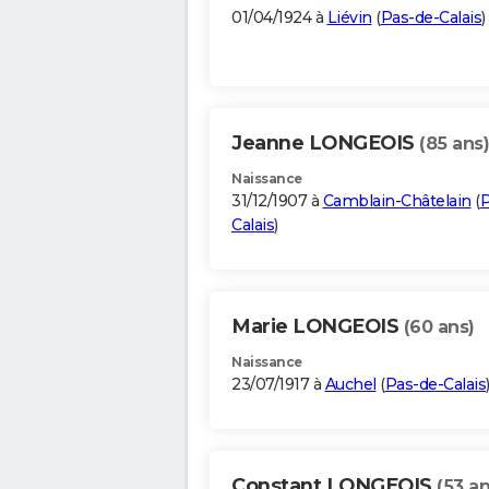
01/04/1924 à
Liévin
(
Pas-de-Calais
)
Jeanne LONGEOIS
(85 ans)
Naissance
31/12/1907 à
Camblain-Châtelain
(
P
Calais
)
Marie LONGEOIS
(60 ans)
Naissance
23/07/1917 à
Auchel
(
Pas-de-Calais
Constant LONGEOIS
(53 an