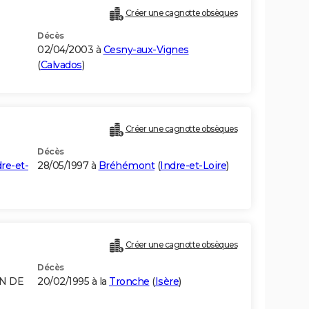
Créer une cagnotte obsèques
Décès
02/04/2003 à
Cesny-aux-Vignes
(
Calvados
)
Créer une cagnotte obsèques
Décès
re-et-
28/05/1997 à
Bréhémont
(
Indre-et-Loire
)
Créer une cagnotte obsèques
Décès
ON DE
20/02/1995 à la
Tronche
(
Isère
)