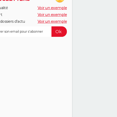
alité
Voir un exemple
rt
Voir un exemple
dossiers d'actu
Voir un exemple