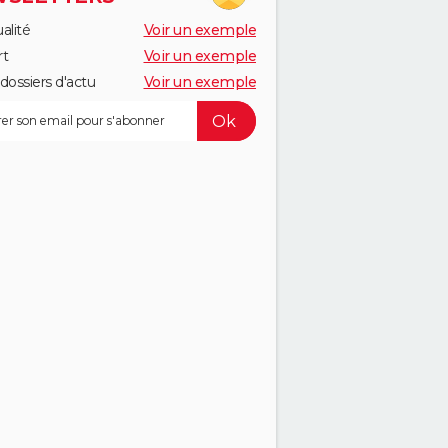
alité
Voir un exemple
rt
Voir un exemple
dossiers d'actu
Voir un exemple