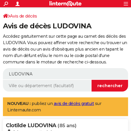
ACTUALITÉS
Connexion
S'inscrire
Avis de décès
Rechercher
Société
Education
Villes
Politique
Faits Divers
Monde
+
SPORT
Avis de décès LUDOVINA
Football
Cyclisme
Forum
Coupe du monde 2026
Tennis
Rugby
CULTURE
Accédez gratuitement sur cette page au carnet des décès des
TNT
Cinéma
Musique
Programme TV
Streaming
Sorties cinéma
+
LUDOVINA. Vous pouvez affiner votre recherche ou trouver un
FINANCE
avis de décès ou un avis d'obsèques plus ancien en tapant le
Impôts
Immobilier
Banque
Crédit
Retraite
Epargne
Risques naturels par ville
Assurance
AUTO
nom d'un défunt et/ou le nom ou le code postal d'une
commune dans le moteur de recherche ci-dessous.
Réserver un essai
Berlines
Forum auto
Essais
Citadines
SUV
+
HIGH-TECH
Meilleur smartphone
Ordinateurs
Guide high-tech
Mobiles
Internet
Jeux vidéo
+
BRICOLAGE
Aménagement intérieur
Cuisine
Jardinage
+
Forum
Extérieur
Salle de bains
Rangement
WEEK-END
Escapades
Expositions
Week-end nature
Guides de France
Patrimoine
Musées
+
LIFESTYLE
NOUVEAU :
publiez un
avis de décès gratuit
sur
Linternaute.com
Bien-être
Mode
+
Art de vivre
Loisirs
Modes de vie
SANTE
Clotilde LUDOVINA
Guide de la santé
Médicaments
+
Alimentation
Maladies
Sommeil
(85 ans)
VOYAGE