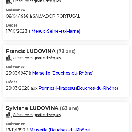
Créer une cagnotte obsèques
City break
Voyage de noces
Climat
Destinations
Voyage nature
Forum
+
PHOTO
Naissance
08/04/1938 à SALVADOR PORTUGAL
GUIDES D'ACHAT
Décès
17/10/2023 à
Meaux
(
Seine-et-Marne
)
BONS PLANS
CARTE DE VOEUX
Francis LUDOVINA
(73 ans)
Carte Bonne année
Carte Pâques
Carte de Noël
Carte Saint-Valentin
Carte d'anniversaire
DICTIONNAIRE
Créer une cagnotte obsèques
Biographies
Expressions
Dictionnaire
Citations
Proverbes
PROGRAMME TV
Naissance
23/03/1947 à
Marseille
(
Bouches-du-Rhône
)
COPAINS D'AVANT
Décès
28/03/2020 aux
Pennes-Mirabeau
(
Bouches-du-Rhône
)
Se connecter
Collèges
Universités
Service militaire
S'inscrire
Lycées
Primaires
Entreprises
Avis de recherche
AVIS DE DÉCÈS
FORUM
Sylviane LUDOVINA
(63 ans)
Lifestyle
Sport
Television
Cinema
Bricolage
Culture
Auto
Voyage
Créer une cagnotte obsèques
Naissance
19/11/1950 à
Marseille
(
Bouches-du-Rhône
)