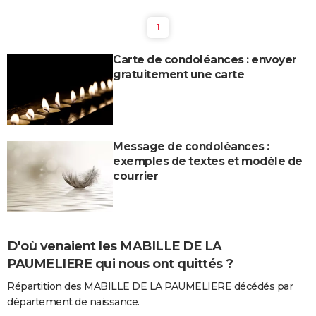
City break
Voyage de noces
Climat
Destinations
Voyage nature
Forum
+
PHOTO
1
GUIDES D'ACHAT
Carte de condoléances : envoyer
gratuitement une carte
BONS PLANS
CARTE DE VOEUX
Carte Bonne année
Carte Pâques
Carte de Noël
Carte Saint-Valentin
Carte d'anniversaire
DICTIONNAIRE
Message de condoléances :
Biographies
Expressions
Dictionnaire
Citations
Proverbes
PROGRAMME TV
exemples de textes et modèle de
courrier
COPAINS D'AVANT
Se connecter
Collèges
Universités
Service militaire
S'inscrire
Lycées
Primaires
Entreprises
Avis de recherche
AVIS DE DÉCÈS
D'où venaient les MABILLE DE LA
FORUM
PAUMELIERE qui nous ont quittés ?
Lifestyle
Sport
Television
Cinema
Bricolage
Culture
Auto
Voyage
Répartition des MABILLE DE LA PAUMELIERE décédés par
département de naissance.