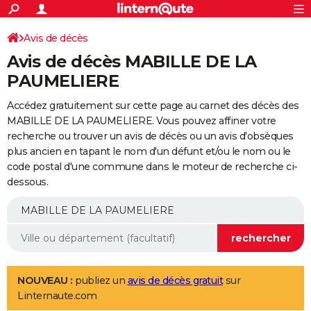
ACTUALITÉS
Connexion
S'inscrire
Avis de décès
Rechercher
Société
Education
Villes
Politique
Faits Divers
Monde
+
SPORT
Avis de décès MABILLE DE LA
Football
Cyclisme
Forum
Coupe du monde 2026
Tennis
Rugby
CULTURE
PAUMELIERE
TNT
Cinéma
Musique
Programme TV
Streaming
Sorties cinéma
+
FINANCE
Accédez gratuitement sur cette page au carnet des décès des
MABILLE DE LA PAUMELIERE. Vous pouvez affiner votre
Impôts
Immobilier
Banque
Crédit
Retraite
Epargne
Risques naturels par ville
Assurance
AUTO
recherche ou trouver un avis de décès ou un avis d'obsèques
plus ancien en tapant le nom d'un défunt et/ou le nom ou le
Réserver un essai
Berlines
Forum auto
Essais
Citadines
SUV
+
HIGH-TECH
code postal d'une commune dans le moteur de recherche ci-
dessous.
Meilleur smartphone
Ordinateurs
Guide high-tech
Mobiles
Internet
Jeux vidéo
+
BRICOLAGE
Aménagement intérieur
Cuisine
Jardinage
+
Forum
Extérieur
Salle de bains
Rangement
WEEK-END
Escapades
Expositions
Week-end nature
Guides de France
Patrimoine
Musées
+
LIFESTYLE
Bien-être
Mode
+
Art de vivre
Loisirs
Modes de vie
SANTE
NOUVEAU :
publiez un
avis de décès gratuit
sur
Linternaute.com
Guide de la santé
Médicaments
+
Alimentation
Maladies
Sommeil
VOYAGE