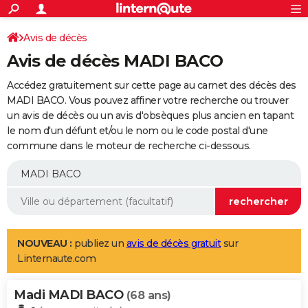
ACTUALITÉS
Connexion
S'inscrire
Avis de décès
Rechercher
Société
Education
Villes
Politique
Faits Divers
Monde
+
SPORT
Avis de décès MADI BACO
Football
Cyclisme
Forum
Coupe du monde 2026
Tennis
Rugby
CULTURE
Accédez gratuitement sur cette page au carnet des décès des
TNT
Cinéma
Musique
Programme TV
Streaming
Sorties cinéma
+
MADI BACO. Vous pouvez affiner votre recherche ou trouver
FINANCE
un avis de décès ou un avis d'obsèques plus ancien en tapant
Impôts
Immobilier
Banque
Crédit
Retraite
Epargne
Risques naturels par ville
Assurance
AUTO
le nom d'un défunt et/ou le nom ou le code postal d'une
commune dans le moteur de recherche ci-dessous.
Réserver un essai
Berlines
Forum auto
Essais
Citadines
SUV
+
HIGH-TECH
Meilleur smartphone
Ordinateurs
Guide high-tech
Mobiles
Internet
Jeux vidéo
+
BRICOLAGE
Aménagement intérieur
Cuisine
Jardinage
+
Forum
Extérieur
Salle de bains
Rangement
WEEK-END
Escapades
Expositions
Week-end nature
Guides de France
Patrimoine
Musées
+
LIFESTYLE
NOUVEAU :
publiez un
avis de décès gratuit
sur
Linternaute.com
Bien-être
Mode
+
Art de vivre
Loisirs
Modes de vie
SANTE
Madi MADI BACO
Guide de la santé
Médicaments
+
Alimentation
Maladies
Sommeil
(68 ans)
VOYAGE