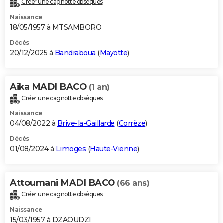
Créer une cagnotte obsèques
City break
Voyage de noces
Climat
Destinations
Voyage nature
Forum
+
PHOTO
Naissance
18/05/1957 à MTSAMBORO
GUIDES D'ACHAT
Décès
20/12/2025 à
Bandraboua
(
Mayotte
)
BONS PLANS
CARTE DE VOEUX
Aika MADI BACO
(1 an)
Carte Bonne année
Carte Pâques
Carte de Noël
Carte Saint-Valentin
Carte d'anniversaire
DICTIONNAIRE
Créer une cagnotte obsèques
Biographies
Expressions
Dictionnaire
Citations
Proverbes
PROGRAMME TV
Naissance
04/08/2022 à
Brive-la-Gaillarde
(
Corrèze
)
COPAINS D'AVANT
Décès
01/08/2024 à
Limoges
(
Haute-Vienne
)
Se connecter
Collèges
Universités
Service militaire
S'inscrire
Lycées
Primaires
Entreprises
Avis de recherche
AVIS DE DÉCÈS
FORUM
Attoumani MADI BACO
(66 ans)
Lifestyle
Sport
Television
Cinema
Bricolage
Culture
Auto
Voyage
Créer une cagnotte obsèques
Naissance
15/03/1957 à DZAOUDZI