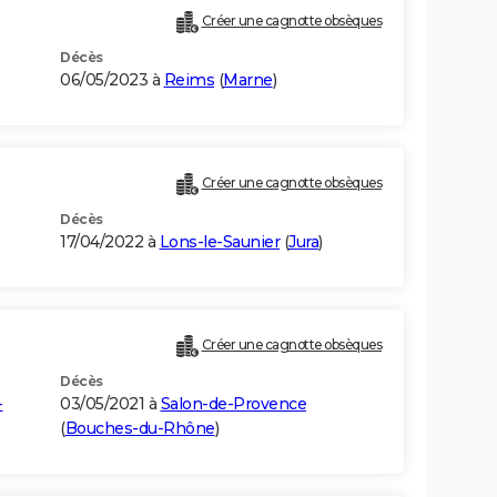
Créer une cagnotte obsèques
Décès
06/05/2023 à
Reims
(
Marne
)
Créer une cagnotte obsèques
Décès
17/04/2022 à
Lons-le-Saunier
(
Jura
)
Créer une cagnotte obsèques
Décès
-
03/05/2021 à
Salon-de-Provence
(
Bouches-du-Rhône
)