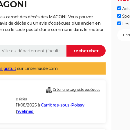
MAGONI
Actu
Spo
 au carnet des décès des MAGONI. Vous pouvez
 avis de décès ou un avis d'obsèques plus ancien en
Les 
nom ou le code postal d'une commune dans le moteur
s gratuit
sur Linternaute.com
Créer une cagnotte obsèques
Décès
11/08/2025 à
Carrières-sous-Poissy
(
Yvelines
)