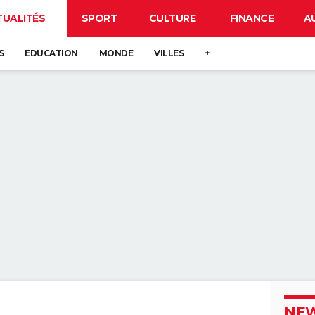
TUALITÉS
SPORT
CULTURE
FINANCE
A
S
EDUCATION
MONDE
VILLES
+
NEW