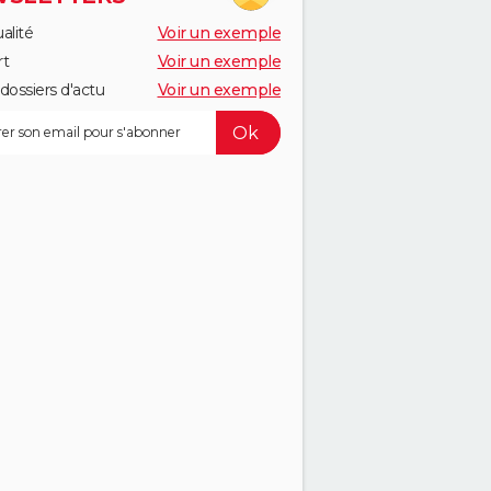
alité
Voir un exemple
rt
Voir un exemple
dossiers d'actu
Voir un exemple