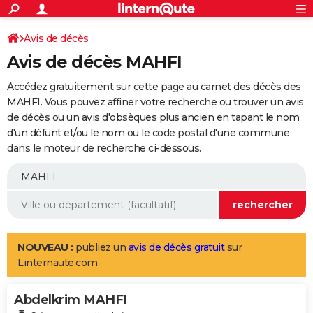
ACTUALITÉS
Connexion
S'inscrire
Avis de décès
Rechercher
Société
Education
Villes
Politique
Faits Divers
Monde
+
SPORT
Avis de décès MAHFI
Football
Cyclisme
Forum
Coupe du monde 2026
Tennis
Rugby
CULTURE
Accédez gratuitement sur cette page au carnet des décès des
TNT
Cinéma
Musique
Programme TV
Streaming
Sorties cinéma
+
MAHFI. Vous pouvez affiner votre recherche ou trouver un avis
FINANCE
de décès ou un avis d'obsèques plus ancien en tapant le nom
Impôts
Immobilier
Banque
Crédit
Retraite
Epargne
Risques naturels par ville
Assurance
AUTO
d'un défunt et/ou le nom ou le code postal d'une commune
dans le moteur de recherche ci-dessous.
Réserver un essai
Berlines
Forum auto
Essais
Citadines
SUV
+
HIGH-TECH
Meilleur smartphone
Ordinateurs
Guide high-tech
Mobiles
Internet
Jeux vidéo
+
BRICOLAGE
Aménagement intérieur
Cuisine
Jardinage
+
Forum
Extérieur
Salle de bains
Rangement
WEEK-END
Escapades
Expositions
Week-end nature
Guides de France
Patrimoine
Musées
+
LIFESTYLE
NOUVEAU :
publiez un
avis de décès gratuit
sur
Linternaute.com
Bien-être
Mode
+
Art de vivre
Loisirs
Modes de vie
SANTE
Abdelkrim MAHFI
Guide de la santé
Médicaments
+
Alimentation
Maladies
Sommeil
VOYAGE