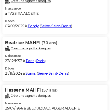
Créer une cagnotte obsèques
City break
Voyage de noces
Climat
Destinations
Voyage nature
Forum
+
PHOTO
Naissance
à TASSIRA ALGERIE
GUIDES D'ACHAT
Décès
07/09/2025 à
Bondy
(
Seine-Saint-Denis
)
BONS PLANS
CARTE DE VOEUX
Beatrice MAHFI
(70 ans)
Carte Bonne année
Carte Pâques
Carte de Noël
Carte Saint-Valentin
Carte d'anniversaire
DICTIONNAIRE
Créer une cagnotte obsèques
Biographies
Expressions
Dictionnaire
Citations
Proverbes
PROGRAMME TV
Naissance
23/12/1953 à
Paris
(
Paris
)
COPAINS D'AVANT
Décès
21/11/2024 à
Stains
(
Seine-Saint-Denis
)
Se connecter
Collèges
Universités
Service militaire
S'inscrire
Lycées
Primaires
Entreprises
Avis de recherche
AVIS DE DÉCÈS
FORUM
Hassene MAHFI
(57 ans)
Lifestyle
Sport
Television
Cinema
Bricolage
Culture
Auto
Voyage
Créer une cagnotte obsèques
Naissance
25/07/1966 à BELOUIZDAD, ALGER ALGERIE