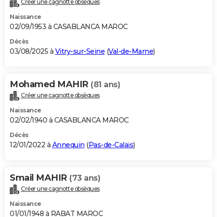
Créer une cagnotte obsèques
City break
Voyage de noces
Climat
Destinations
Voyage nature
Forum
+
PHOTO
Naissance
02/09/1953 à CASABLANCA MAROC
GUIDES D'ACHAT
Décès
03/08/2025 à
Vitry-sur-Seine
(
Val-de-Marne
)
BONS PLANS
CARTE DE VOEUX
Mohamed MAHIR
(81 ans)
Carte Bonne année
Carte Pâques
Carte de Noël
Carte Saint-Valentin
Carte d'anniversaire
DICTIONNAIRE
Créer une cagnotte obsèques
Biographies
Expressions
Dictionnaire
Citations
Proverbes
PROGRAMME TV
Naissance
02/02/1940 à CASABLANCA MAROC
COPAINS D'AVANT
Décès
12/01/2022 à
Annequin
(
Pas-de-Calais
)
Se connecter
Collèges
Universités
Service militaire
S'inscrire
Lycées
Primaires
Entreprises
Avis de recherche
AVIS DE DÉCÈS
FORUM
Smail MAHIR
(73 ans)
Lifestyle
Sport
Television
Cinema
Bricolage
Culture
Auto
Voyage
Créer une cagnotte obsèques
Naissance
01/01/1948 à RABAT MAROC