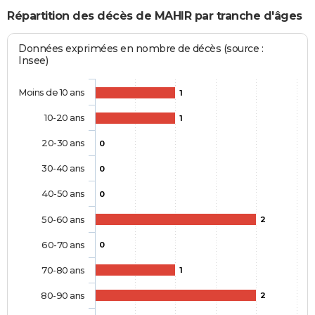
Répartition des décès de MAHIR par tranche d'âges
Données exprimées en nombre de décès (source :
Insee)
Moins de 10 ans
1
10-20 ans
1
20-30 ans
0
30-40 ans
0
40-50 ans
0
50-60 ans
2
60-70 ans
0
70-80 ans
1
80-90 ans
2