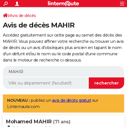
ACTUALITÉS
Connexion
S'inscrire
Avis de décès
Rechercher
Société
Education
Villes
Politique
Faits Divers
Monde
+
SPORT
Avis de décès MAHIR
Football
Cyclisme
Forum
Coupe du monde 2026
Tennis
Rugby
CULTURE
Accédez gratuitement sur cette page au carnet des décès des
TNT
Cinéma
Musique
Programme TV
Streaming
Sorties cinéma
+
MAHIR. Vous pouvez affiner votre recherche ou trouver un avis
FINANCE
de décès ou un avis d'obsèques plus ancien en tapant le nom
Impôts
Immobilier
Banque
Crédit
Retraite
Epargne
Risques naturels par ville
Assurance
AUTO
d'un défunt et/ou le nom ou le code postal d'une commune
dans le moteur de recherche ci-dessous.
Réserver un essai
Berlines
Forum auto
Essais
Citadines
SUV
+
HIGH-TECH
Meilleur smartphone
Ordinateurs
Guide high-tech
Mobiles
Internet
Jeux vidéo
+
BRICOLAGE
Aménagement intérieur
Cuisine
Jardinage
+
Forum
Extérieur
Salle de bains
Rangement
WEEK-END
Escapades
Expositions
Week-end nature
Guides de France
Patrimoine
Musées
+
LIFESTYLE
NOUVEAU :
publiez un
avis de décès gratuit
sur
Linternaute.com
Bien-être
Mode
+
Art de vivre
Loisirs
Modes de vie
SANTE
Mohamed MAHIR
Guide de la santé
Médicaments
+
Alimentation
Maladies
Sommeil
(71 ans)
VOYAGE