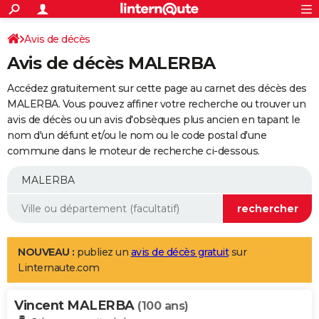
ACTUALITÉS
Connexion
S'inscrire
Avis de décès
Rechercher
Société
Education
Villes
Politique
Faits Divers
Monde
+
SPORT
Avis de décès MALERBA
Football
Cyclisme
Forum
Coupe du monde 2026
Tennis
Rugby
CULTURE
Accédez gratuitement sur cette page au carnet des décès des
TNT
Cinéma
Musique
Programme TV
Streaming
Sorties cinéma
+
MALERBA. Vous pouvez affiner votre recherche ou trouver un
FINANCE
avis de décès ou un avis d'obsèques plus ancien en tapant le
Impôts
Immobilier
Banque
Crédit
Retraite
Epargne
Risques naturels par ville
Assurance
AUTO
nom d'un défunt et/ou le nom ou le code postal d'une
commune dans le moteur de recherche ci-dessous.
Réserver un essai
Berlines
Forum auto
Essais
Citadines
SUV
+
HIGH-TECH
Meilleur smartphone
Ordinateurs
Guide high-tech
Mobiles
Internet
Jeux vidéo
+
BRICOLAGE
Aménagement intérieur
Cuisine
Jardinage
+
Forum
Extérieur
Salle de bains
Rangement
WEEK-END
Escapades
Expositions
Week-end nature
Guides de France
Patrimoine
Musées
+
LIFESTYLE
NOUVEAU :
publiez un
avis de décès gratuit
sur
Linternaute.com
Bien-être
Mode
+
Art de vivre
Loisirs
Modes de vie
SANTE
Vincent MALERBA
Guide de la santé
Médicaments
+
Alimentation
Maladies
Sommeil
(100 ans)
VOYAGE