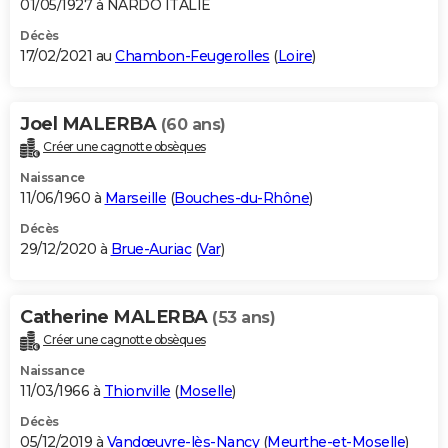
01/05/1927 à NARDO ITALIE
Décès
17/02/2021 au
Chambon-Feugerolles
(
Loire
)
Joel MALERBA
(60 ans)
Créer une cagnotte obsèques
Naissance
11/06/1960 à
Marseille
(
Bouches-du-Rhône
)
Décès
29/12/2020 à
Brue-Auriac
(
Var
)
Catherine MALERBA
(53 ans)
Créer une cagnotte obsèques
Naissance
11/03/1966 à
Thionville
(
Moselle
)
Décès
05/12/2019 à
Vandœuvre-lès-Nancy
(
Meurthe-et-Moselle
)