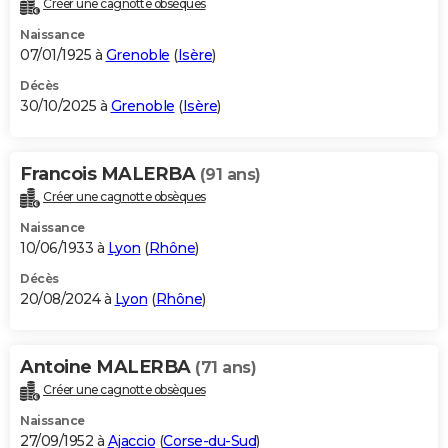
Créer une cagnotte obsèques
City break
Voyage de noces
Climat
Destinations
Voyage nature
Forum
+
PHOTO
Naissance
07/01/1925 à
Grenoble
(
Isère
)
GUIDES D'ACHAT
Décès
30/10/2025 à
Grenoble
(
Isère
)
BONS PLANS
CARTE DE VOEUX
Francois MALERBA
(91 ans)
Carte Bonne année
Carte Pâques
Carte de Noël
Carte Saint-Valentin
Carte d'anniversaire
DICTIONNAIRE
Créer une cagnotte obsèques
Biographies
Expressions
Dictionnaire
Citations
Proverbes
PROGRAMME TV
Naissance
10/06/1933 à
Lyon
(
Rhône
)
COPAINS D'AVANT
Décès
20/08/2024 à
Lyon
(
Rhône
)
Se connecter
Collèges
Universités
Service militaire
S'inscrire
Lycées
Primaires
Entreprises
Avis de recherche
AVIS DE DÉCÈS
FORUM
Antoine MALERBA
(71 ans)
Lifestyle
Sport
Television
Cinema
Bricolage
Culture
Auto
Voyage
Créer une cagnotte obsèques
Naissance
27/09/1952 à
Ajaccio
(
Corse-du-Sud
)