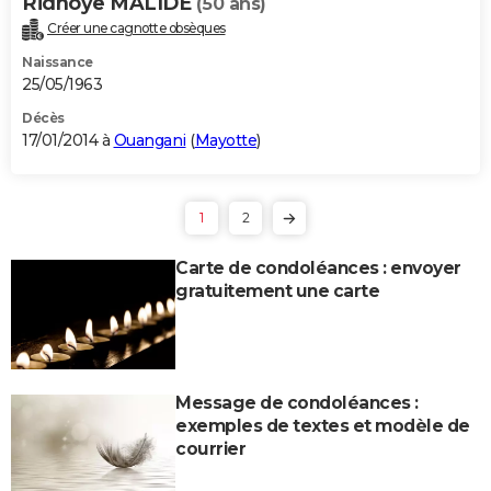
Ridhoye MALIDE
(50 ans)
Créer une cagnotte obsèques
Naissance
25/05/1963
Décès
17/01/2014 à
Ouangani
(
Mayotte
)
1
2
Carte de condoléances : envoyer
gratuitement une carte
Message de condoléances :
exemples de textes et modèle de
courrier