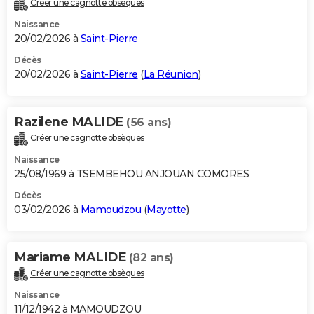
Créer une cagnotte obsèques
City break
Voyage de noces
Climat
Destinations
Voyage nature
Forum
+
PHOTO
Naissance
20/02/2026 à
Saint-Pierre
GUIDES D'ACHAT
Décès
20/02/2026 à
Saint-Pierre
(
La Réunion
)
BONS PLANS
CARTE DE VOEUX
Razilene MALIDE
(56 ans)
Carte Bonne année
Carte Pâques
Carte de Noël
Carte Saint-Valentin
Carte d'anniversaire
DICTIONNAIRE
Créer une cagnotte obsèques
Biographies
Expressions
Dictionnaire
Citations
Proverbes
PROGRAMME TV
Naissance
25/08/1969 à TSEMBEHOU ANJOUAN COMORES
COPAINS D'AVANT
Décès
03/02/2026 à
Mamoudzou
(
Mayotte
)
Se connecter
Collèges
Universités
Service militaire
S'inscrire
Lycées
Primaires
Entreprises
Avis de recherche
AVIS DE DÉCÈS
FORUM
Mariame MALIDE
(82 ans)
Lifestyle
Sport
Television
Cinema
Bricolage
Culture
Auto
Voyage
Créer une cagnotte obsèques
Naissance
11/12/1942 à MAMOUDZOU