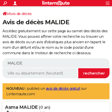
ACTUALITÉS
Connexion
S'inscrire
Avis de décès
Rechercher
Société
Education
Villes
Politique
Faits Divers
Monde
+
SPORT
Avis de décès MALIDE
Football
Cyclisme
Forum
Coupe du monde 2026
Tennis
Rugby
CULTURE
Accédez gratuitement sur cette page au carnet des décès des
TNT
Cinéma
Musique
Programme TV
Streaming
Sorties cinéma
+
MALIDE. Vous pouvez affiner votre recherche ou trouver un
FINANCE
avis de décès ou un avis d'obsèques plus ancien en tapant le
Impôts
Immobilier
Banque
Crédit
Retraite
Epargne
Risques naturels par ville
Assurance
AUTO
nom d'un défunt et/ou le nom ou le code postal d'une
commune dans le moteur de recherche ci-dessous.
Réserver un essai
Berlines
Forum auto
Essais
Citadines
SUV
+
HIGH-TECH
Meilleur smartphone
Ordinateurs
Guide high-tech
Mobiles
Internet
Jeux vidéo
+
BRICOLAGE
Aménagement intérieur
Cuisine
Jardinage
+
Forum
Extérieur
Salle de bains
Rangement
WEEK-END
Escapades
Expositions
Week-end nature
Guides de France
Patrimoine
Musées
+
LIFESTYLE
NOUVEAU :
publiez un
avis de décès gratuit
sur
Linternaute.com
Bien-être
Mode
+
Art de vivre
Loisirs
Modes de vie
SANTE
Asma MALIDE
Guide de la santé
Médicaments
+
Alimentation
Maladies
Sommeil
(0 an)
VOYAGE