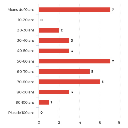
Moins de 10 ans
7
10-20 ans
0
20-30 ans
2
30-40 ans
3
40-50 ans
3
50-60 ans
7
60-70 ans
5
70-80 ans
6
80-90 ans
3
90-100 ans
1
Plus de 100 ans
0
0
2
4
6
8