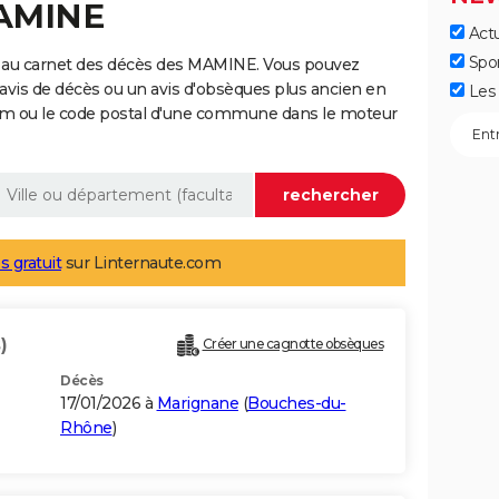
MAMINE
Actu
Spo
e au carnet des décès des MAMINE. Vous pouvez
 avis de décès ou un avis d'obsèques plus ancien en
Les 
nom ou le code postal d'une commune dans le moteur
s gratuit
sur Linternaute.com
)
Créer une cagnotte obsèques
Décès
17/01/2026 à
Marignane
(
Bouches-du-
Rhône
)