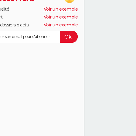
alité
Voir un exemple
rt
Voir un exemple
dossiers d'actu
Voir un exemple