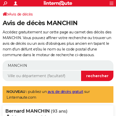
ACTUALITÉS
Connexion
S'inscrire
Avis de décès
Rechercher
Société
Education
Villes
Politique
Faits Divers
Monde
+
SPORT
Avis de décès MANCHIN
Football
Cyclisme
Forum
Coupe du monde 2026
Tennis
Rugby
CULTURE
Accédez gratuitement sur cette page au carnet des décès des
TNT
Cinéma
Musique
Programme TV
Streaming
Sorties cinéma
+
MANCHIN. Vous pouvez affiner votre recherche ou trouver un
FINANCE
avis de décès ou un avis d'obsèques plus ancien en tapant le
Impôts
Immobilier
Banque
Crédit
Retraite
Epargne
Risques naturels par ville
Assurance
AUTO
nom d'un défunt et/ou le nom ou le code postal d'une
commune dans le moteur de recherche ci-dessous.
Réserver un essai
Berlines
Forum auto
Essais
Citadines
SUV
+
HIGH-TECH
Meilleur smartphone
Ordinateurs
Guide high-tech
Mobiles
Internet
Jeux vidéo
+
BRICOLAGE
Aménagement intérieur
Cuisine
Jardinage
+
Forum
Extérieur
Salle de bains
Rangement
WEEK-END
Escapades
Expositions
Week-end nature
Guides de France
Patrimoine
Musées
+
LIFESTYLE
NOUVEAU :
publiez un
avis de décès gratuit
sur
Linternaute.com
Bien-être
Mode
+
Art de vivre
Loisirs
Modes de vie
SANTE
Bernard MANCHIN
Guide de la santé
Médicaments
+
Alimentation
Maladies
Sommeil
(93 ans)
VOYAGE