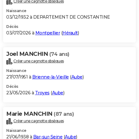
Créer une cagnotte obsèques
City break
Voyage de noces
Climat
Destinations
Voyage nature
Forum
+
PHOTO
Naissance
03/12/1932 à DEPARTEMENT DE CONSTANTINE
GUIDES D'ACHAT
Décès
03/07/2026 à
Montpellier
(
Hérault
)
BONS PLANS
CARTE DE VOEUX
Joel MANCHIN
(74 ans)
Carte Bonne année
Carte Pâques
Carte de Noël
Carte Saint-Valentin
Carte d'anniversaire
DICTIONNAIRE
Créer une cagnotte obsèques
Biographies
Expressions
Dictionnaire
Citations
Proverbes
PROGRAMME TV
Naissance
27/07/1951 à
Brienne-la-Vieille
(
Aube
)
COPAINS D'AVANT
Décès
23/05/2026 à
Troyes
(
Aube
)
Se connecter
Collèges
Universités
Service militaire
S'inscrire
Lycées
Primaires
Entreprises
Avis de recherche
AVIS DE DÉCÈS
FORUM
Marie MANCHIN
(87 ans)
Lifestyle
Sport
Television
Cinema
Bricolage
Culture
Auto
Voyage
Créer une cagnotte obsèques
Naissance
21/06/1938 à
Bar-sur-Seine
(
Aube
)