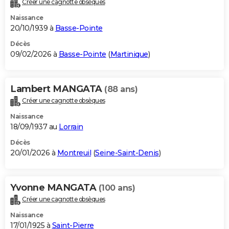
Créer une cagnotte obsèques
City break
Voyage de noces
Climat
Destinations
Voyage nature
Forum
+
PHOTO
Naissance
20/10/1939 à
Basse-Pointe
GUIDES D'ACHAT
Décès
09/02/2026 à
Basse-Pointe
(
Martinique
)
BONS PLANS
CARTE DE VOEUX
Lambert MANGATA
(88 ans)
Carte Bonne année
Carte Pâques
Carte de Noël
Carte Saint-Valentin
Carte d'anniversaire
DICTIONNAIRE
Créer une cagnotte obsèques
Biographies
Expressions
Dictionnaire
Citations
Proverbes
PROGRAMME TV
Naissance
18/09/1937 au
Lorrain
COPAINS D'AVANT
Décès
20/01/2026 à
Montreuil
(
Seine-Saint-Denis
)
Se connecter
Collèges
Universités
Service militaire
S'inscrire
Lycées
Primaires
Entreprises
Avis de recherche
AVIS DE DÉCÈS
FORUM
Yvonne MANGATA
(100 ans)
Lifestyle
Sport
Television
Cinema
Bricolage
Culture
Auto
Voyage
Créer une cagnotte obsèques
Naissance
17/01/1925 à
Saint-Pierre