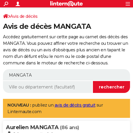
ACTUALITÉS
Connexion
S'inscrire
Avis de décès
Rechercher
Société
Education
Villes
Politique
Faits Divers
Monde
+
SPORT
Avis de décès MANGATA
Football
Cyclisme
Forum
Coupe du monde 2026
Tennis
Rugby
CULTURE
Accédez gratuitement sur cette page au carnet des décès des
TNT
Cinéma
Musique
Programme TV
Streaming
Sorties cinéma
+
MANGATA. Vous pouvez affiner votre recherche ou trouver un
FINANCE
avis de décès ou un avis d'obsèques plus ancien en tapant le
Impôts
Immobilier
Banque
Crédit
Retraite
Epargne
Risques naturels par ville
Assurance
AUTO
nom d'un défunt et/ou le nom ou le code postal d'une
commune dans le moteur de recherche ci-dessous.
Réserver un essai
Berlines
Forum auto
Essais
Citadines
SUV
+
HIGH-TECH
Meilleur smartphone
Ordinateurs
Guide high-tech
Mobiles
Internet
Jeux vidéo
+
BRICOLAGE
Aménagement intérieur
Cuisine
Jardinage
+
Forum
Extérieur
Salle de bains
Rangement
WEEK-END
Escapades
Expositions
Week-end nature
Guides de France
Patrimoine
Musées
+
LIFESTYLE
NOUVEAU :
publiez un
avis de décès gratuit
sur
Linternaute.com
Bien-être
Mode
+
Art de vivre
Loisirs
Modes de vie
SANTE
Aurelien MANGATA
Guide de la santé
Médicaments
+
Alimentation
Maladies
Sommeil
(86 ans)
VOYAGE