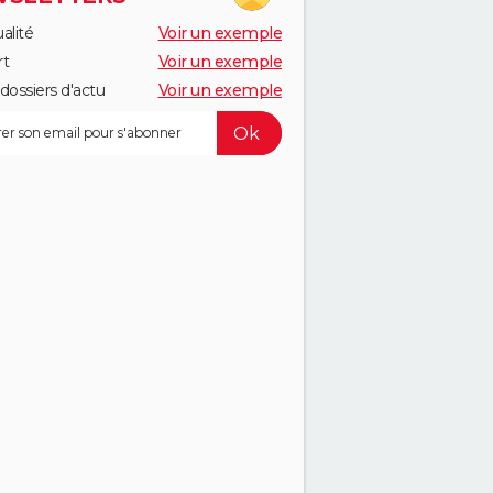
alité
Voir un exemple
rt
Voir un exemple
dossiers d'actu
Voir un exemple