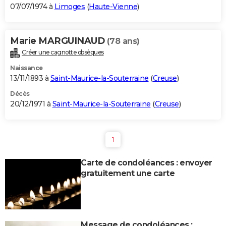
07/07/1974 à
Limoges
(
Haute-Vienne
)
Marie MARGUINAUD
(78 ans)
Créer une cagnotte obsèques
Naissance
13/11/1893 à
Saint-Maurice-la-Souterraine
(
Creuse
)
Décès
20/12/1971 à
Saint-Maurice-la-Souterraine
(
Creuse
)
1
Carte de condoléances : envoyer
gratuitement une carte
Message de condoléances :