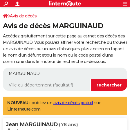
ACTUALITÉS
Connexion
S'inscrire
Avis de décès
Rechercher
Société
Education
Villes
Politique
Faits Divers
Monde
+
SPORT
Avis de décès MARGUINAUD
Football
Cyclisme
Forum
Coupe du monde 2026
Tennis
Rugby
CULTURE
Accédez gratuitement sur cette page au carnet des décès des
TNT
Cinéma
Musique
Programme TV
Streaming
Sorties cinéma
+
MARGUINAUD. Vous pouvez affiner votre recherche ou trouver
FINANCE
un avis de décès ou un avis d'obsèques plus ancien en tapant
Impôts
Immobilier
Banque
Crédit
Retraite
Epargne
Risques naturels par ville
Assurance
AUTO
le nom d'un défunt et/ou le nom ou le code postal d'une
commune dans le moteur de recherche ci-dessous.
Réserver un essai
Berlines
Forum auto
Essais
Citadines
SUV
+
HIGH-TECH
Meilleur smartphone
Ordinateurs
Guide high-tech
Mobiles
Internet
Jeux vidéo
+
BRICOLAGE
Aménagement intérieur
Cuisine
Jardinage
+
Forum
Extérieur
Salle de bains
Rangement
WEEK-END
Escapades
Expositions
Week-end nature
Guides de France
Patrimoine
Musées
+
LIFESTYLE
NOUVEAU :
publiez un
avis de décès gratuit
sur
Linternaute.com
Bien-être
Mode
+
Art de vivre
Loisirs
Modes de vie
SANTE
Jean MARGUINAUD
Guide de la santé
Médicaments
+
Alimentation
Maladies
Sommeil
(78 ans)
VOYAGE