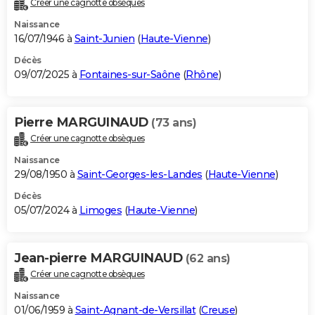
Créer une cagnotte obsèques
City break
Voyage de noces
Climat
Destinations
Voyage nature
Forum
+
PHOTO
Naissance
16/07/1946 à
Saint-Junien
(
Haute-Vienne
)
GUIDES D'ACHAT
Décès
09/07/2025 à
Fontaines-sur-Saône
(
Rhône
)
BONS PLANS
CARTE DE VOEUX
Pierre MARGUINAUD
(73 ans)
Carte Bonne année
Carte Pâques
Carte de Noël
Carte Saint-Valentin
Carte d'anniversaire
DICTIONNAIRE
Créer une cagnotte obsèques
Biographies
Expressions
Dictionnaire
Citations
Proverbes
PROGRAMME TV
Naissance
29/08/1950 à
Saint-Georges-les-Landes
(
Haute-Vienne
)
COPAINS D'AVANT
Décès
05/07/2024 à
Limoges
(
Haute-Vienne
)
Se connecter
Collèges
Universités
Service militaire
S'inscrire
Lycées
Primaires
Entreprises
Avis de recherche
AVIS DE DÉCÈS
FORUM
Jean-pierre MARGUINAUD
(62 ans)
Lifestyle
Sport
Television
Cinema
Bricolage
Culture
Auto
Voyage
Créer une cagnotte obsèques
Naissance
01/06/1959 à
Saint-Agnant-de-Versillat
(
Creuse
)