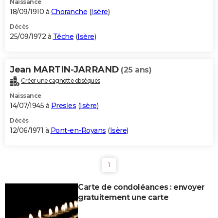
Naissance
18/09/1910 à
Choranche
(
Isère
)
Décès
25/09/1972 à
Têche
(
Isère
)
Jean MARTIN-JARRAND
(25 ans)
Créer une cagnotte obsèques
Naissance
14/07/1945 à
Presles
(
Isère
)
Décès
12/06/1971 à
Pont-en-Royans
(
Isère
)
1
Carte de condoléances : envoyer
gratuitement une carte