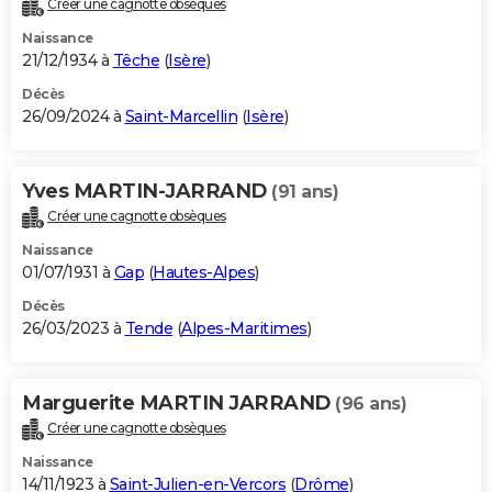
Créer une cagnotte obsèques
City break
Voyage de noces
Climat
Destinations
Voyage nature
Forum
+
PHOTO
Naissance
21/12/1934 à
Têche
(
Isère
)
GUIDES D'ACHAT
Décès
26/09/2024 à
Saint-Marcellin
(
Isère
)
BONS PLANS
CARTE DE VOEUX
Yves MARTIN-JARRAND
(91 ans)
Carte Bonne année
Carte Pâques
Carte de Noël
Carte Saint-Valentin
Carte d'anniversaire
DICTIONNAIRE
Créer une cagnotte obsèques
Biographies
Expressions
Dictionnaire
Citations
Proverbes
PROGRAMME TV
Naissance
01/07/1931 à
Gap
(
Hautes-Alpes
)
COPAINS D'AVANT
Décès
26/03/2023 à
Tende
(
Alpes-Maritimes
)
Se connecter
Collèges
Universités
Service militaire
S'inscrire
Lycées
Primaires
Entreprises
Avis de recherche
AVIS DE DÉCÈS
FORUM
Marguerite MARTIN JARRAND
(96 ans)
Lifestyle
Sport
Television
Cinema
Bricolage
Culture
Auto
Voyage
Créer une cagnotte obsèques
Naissance
14/11/1923 à
Saint-Julien-en-Vercors
(
Drôme
)