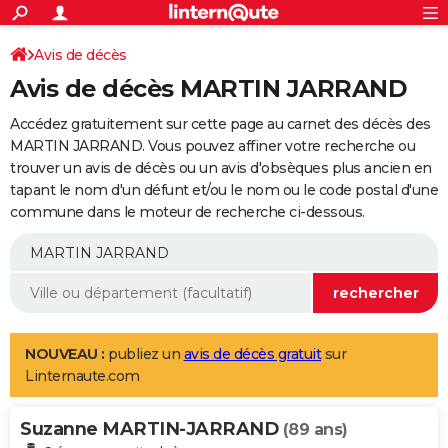
ACTUALITÉS
Connexion
S'inscrire
Avis de décès
Rechercher
Société
Education
Villes
Politique
Faits Divers
Monde
+
SPORT
Avis de décès MARTIN JARRAND
Football
Cyclisme
Forum
Coupe du monde 2026
Tennis
Rugby
CULTURE
Accédez gratuitement sur cette page au carnet des décès des
TNT
Cinéma
Musique
Programme TV
Streaming
Sorties cinéma
+
MARTIN JARRAND. Vous pouvez affiner votre recherche ou
FINANCE
trouver un avis de décès ou un avis d'obsèques plus ancien en
Impôts
Immobilier
Banque
Crédit
Retraite
Epargne
Risques naturels par ville
Assurance
AUTO
tapant le nom d'un défunt et/ou le nom ou le code postal d'une
commune dans le moteur de recherche ci-dessous.
Réserver un essai
Berlines
Forum auto
Essais
Citadines
SUV
+
HIGH-TECH
Meilleur smartphone
Ordinateurs
Guide high-tech
Mobiles
Internet
Jeux vidéo
+
BRICOLAGE
Aménagement intérieur
Cuisine
Jardinage
+
Forum
Extérieur
Salle de bains
Rangement
WEEK-END
Escapades
Expositions
Week-end nature
Guides de France
Patrimoine
Musées
+
LIFESTYLE
NOUVEAU :
publiez un
avis de décès gratuit
sur
Linternaute.com
Bien-être
Mode
+
Art de vivre
Loisirs
Modes de vie
SANTE
Suzanne MARTIN-JARRAND
Guide de la santé
Médicaments
+
Alimentation
Maladies
Sommeil
(89 ans)
VOYAGE