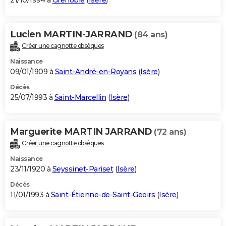
21/10/1994 à
Grenoble
(
Isère
)
Lucien MARTIN-JARRAND
(84 ans)
Créer une cagnotte obsèques
Naissance
09/01/1909 à
Saint-André-en-Royans
(
Isère
)
Décès
25/07/1993 à
Saint-Marcellin
(
Isère
)
Marguerite MARTIN JARRAND
(72 ans)
Créer une cagnotte obsèques
Naissance
23/11/1920 à
Seyssinet-Pariset
(
Isère
)
Décès
11/01/1993 à
Saint-Étienne-de-Saint-Geoirs
(
Isère
)