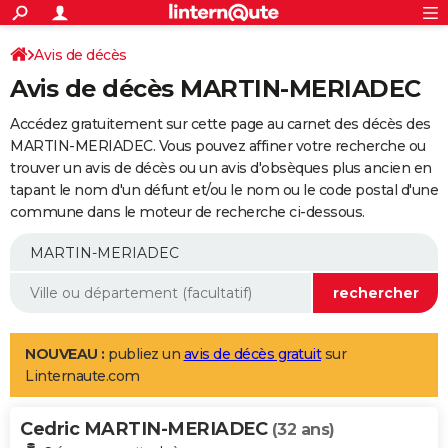
ACTUALITÉS
Connexion
S'inscrire
Avis de décès
Rechercher
Société
Education
Villes
Politique
Faits Divers
Monde
+
SPORT
Avis de décès MARTIN-MERIADEC
Football
Cyclisme
Forum
Coupe du monde 2026
Tennis
Rugby
CULTURE
Accédez gratuitement sur cette page au carnet des décès des
TNT
Cinéma
Musique
Programme TV
Streaming
Sorties cinéma
+
MARTIN-MERIADEC. Vous pouvez affiner votre recherche ou
FINANCE
trouver un avis de décès ou un avis d'obsèques plus ancien en
Impôts
Immobilier
Banque
Crédit
Retraite
Epargne
Risques naturels par ville
Assurance
AUTO
tapant le nom d'un défunt et/ou le nom ou le code postal d'une
commune dans le moteur de recherche ci-dessous.
Réserver un essai
Berlines
Forum auto
Essais
Citadines
SUV
+
HIGH-TECH
Meilleur smartphone
Ordinateurs
Guide high-tech
Mobiles
Internet
Jeux vidéo
+
BRICOLAGE
Aménagement intérieur
Cuisine
Jardinage
+
Forum
Extérieur
Salle de bains
Rangement
WEEK-END
Escapades
Expositions
Week-end nature
Guides de France
Patrimoine
Musées
+
LIFESTYLE
NOUVEAU :
publiez un
avis de décès gratuit
sur
Linternaute.com
Bien-être
Mode
+
Art de vivre
Loisirs
Modes de vie
SANTE
Cedric MARTIN-MERIADEC
Guide de la santé
Médicaments
+
Alimentation
Maladies
Sommeil
(32 ans)
VOYAGE