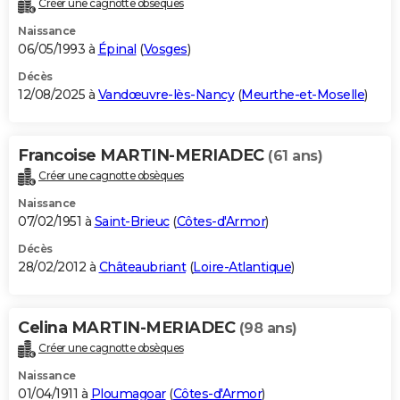
Créer une cagnotte obsèques
City break
Voyage de noces
Climat
Destinations
Voyage nature
Forum
+
PHOTO
Naissance
06/05/1993 à
Épinal
(
Vosges
)
GUIDES D'ACHAT
Décès
12/08/2025 à
Vandœuvre-lès-Nancy
(
Meurthe-et-Moselle
)
BONS PLANS
CARTE DE VOEUX
Francoise MARTIN-MERIADEC
(61 ans)
Carte Bonne année
Carte Pâques
Carte de Noël
Carte Saint-Valentin
Carte d'anniversaire
DICTIONNAIRE
Créer une cagnotte obsèques
Biographies
Expressions
Dictionnaire
Citations
Proverbes
PROGRAMME TV
Naissance
07/02/1951 à
Saint-Brieuc
(
Côtes-d'Armor
)
COPAINS D'AVANT
Décès
28/02/2012 à
Châteaubriant
(
Loire-Atlantique
)
Se connecter
Collèges
Universités
Service militaire
S'inscrire
Lycées
Primaires
Entreprises
Avis de recherche
AVIS DE DÉCÈS
FORUM
Celina MARTIN-MERIADEC
(98 ans)
Lifestyle
Sport
Television
Cinema
Bricolage
Culture
Auto
Voyage
Créer une cagnotte obsèques
Naissance
01/04/1911 à
Ploumagoar
(
Côtes-d'Armor
)