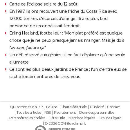
Carte de l'éclipse solaire du 12 août
En 1997, ils ont recouvert une friche du Costa Rica avec
12 000 tonnes d'écorces d'orange. 16 ans plus tard,
personne ne reconnaissait l'endroit
Erling Haaland, footballeur : "Mon plat préféré est quelque
chose que je ne peux presque jamais manger. Mais je dois
l'avouer, j'adore ça"
Un défi réservé aux génies : il ne faut déplacer qu'une seule
allumette
Ce sont les plus beaux jardins de France : l'un d'entre eux se
cache forcément près de chez vous
Qui sommes-nous ?
Equipe
Charte éditoriale
Publicité
Contact
Tous les articles
RSS
Recrutement
Données personnelles
Paramétrer les cookies
Gérer Utiq
Mentions légales
Groupe Figaro
© 2026 CCM Benchmark