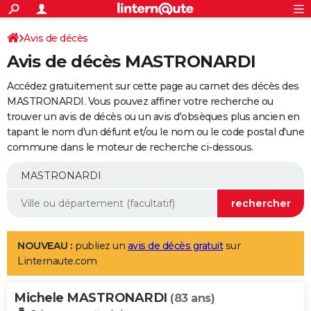
ACTUALITÉS
Connexion
S'inscrire
Avis de décès
Rechercher
Société
Education
Villes
Politique
Faits Divers
Monde
+
SPORT
Avis de décès MASTRONARDI
Football
Cyclisme
Forum
Coupe du monde 2026
Tennis
Rugby
CULTURE
Accédez gratuitement sur cette page au carnet des décès des
TNT
Cinéma
Musique
Programme TV
Streaming
Sorties cinéma
+
MASTRONARDI. Vous pouvez affiner votre recherche ou
FINANCE
trouver un avis de décès ou un avis d'obsèques plus ancien en
Impôts
Immobilier
Banque
Crédit
Retraite
Epargne
Risques naturels par ville
Assurance
AUTO
tapant le nom d'un défunt et/ou le nom ou le code postal d'une
commune dans le moteur de recherche ci-dessous.
Réserver un essai
Berlines
Forum auto
Essais
Citadines
SUV
+
HIGH-TECH
Meilleur smartphone
Ordinateurs
Guide high-tech
Mobiles
Internet
Jeux vidéo
+
BRICOLAGE
Aménagement intérieur
Cuisine
Jardinage
+
Forum
Extérieur
Salle de bains
Rangement
WEEK-END
Escapades
Expositions
Week-end nature
Guides de France
Patrimoine
Musées
+
LIFESTYLE
NOUVEAU :
publiez un
avis de décès gratuit
sur
Linternaute.com
Bien-être
Mode
+
Art de vivre
Loisirs
Modes de vie
SANTE
Michele MASTRONARDI
Guide de la santé
Médicaments
+
Alimentation
Maladies
Sommeil
(83 ans)
VOYAGE