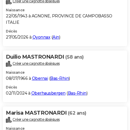
Créer une cagnotte obsèques
City break
Voyage de noces
Climat
Destinations
Voyage nature
Forum
+
PHOTO
Naissance
22/05/1943 à AGNONE, PROVINCE DE CAMPOBASSO
GUIDES D'ACHAT
ITALIE
BONS PLANS
Décès
27/05/2026 à
Oyonnax
(
Ain
)
CARTE DE VOEUX
Carte Bonne année
Carte Pâques
Carte de Noël
Carte Saint-Valentin
Carte d'anniversaire
DICTIONNAIRE
Duilio MASTRONARDI
(58 ans)
Créer une cagnotte obsèques
Biographies
Expressions
Dictionnaire
Citations
Proverbes
PROGRAMME TV
Naissance
COPAINS D'AVANT
08/07/1966 à
Obernai
(
Bas-Rhin
)
Décès
Se connecter
Collèges
Universités
Service militaire
S'inscrire
Lycées
Primaires
Entreprises
Avis de recherche
AVIS DE DÉCÈS
02/11/2024 à
Oberhausbergen
(
Bas-Rhin
)
FORUM
Lifestyle
Sport
Television
Cinema
Bricolage
Culture
Auto
Voyage
Marisa MASTRONARDI
(62 ans)
Créer une cagnotte obsèques
Naissance