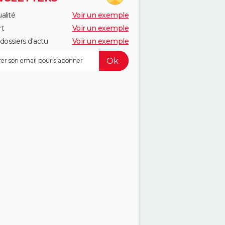
alité
Voir un exemple
rt
Voir un exemple
dossiers d'actu
Voir un exemple