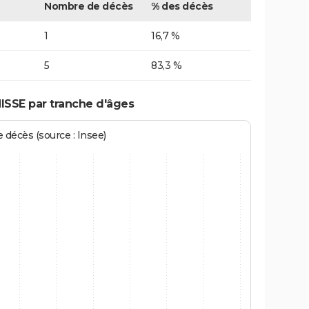
Nombre de décès
% des décès
1
16,7 %
5
83,3 %
ISSE par tranche d'âges
écès (source : Insee)