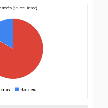
écès (source : Insee)
emmes
Hommes