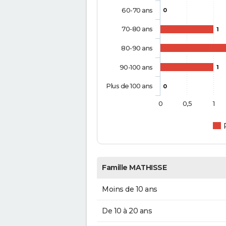
60-70 ans
0
70-80 ans
1
80-90 ans
90-100 ans
1
Plus de 100 ans
0
0
0,5
1
Famille MATHISSE
Moins de 10 ans
De 10 à 20 ans