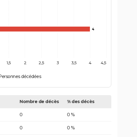
4
1,5
2
2,5
3
3,5
4
4,5
Personnes décédées
Nombre de décès
% des décès
0
0 %
0
0 %