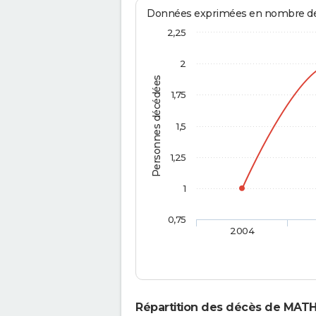
Données exprimées en nombre de d
2,25
2
Personnes décédées
1,75
1,5
1,25
1
0,75
2004
Répartition des décès de MATH