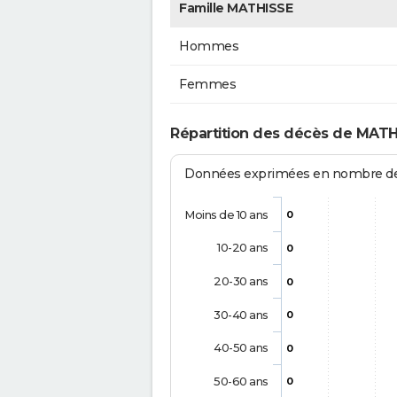
Famille MATHISSE
Hommes
Femmes
Répartition des décès de MATH
Données exprimées en nombre de d
Moins de 10 ans
0
10-20 ans
0
20-30 ans
0
30-40 ans
0
40-50 ans
0
50-60 ans
0