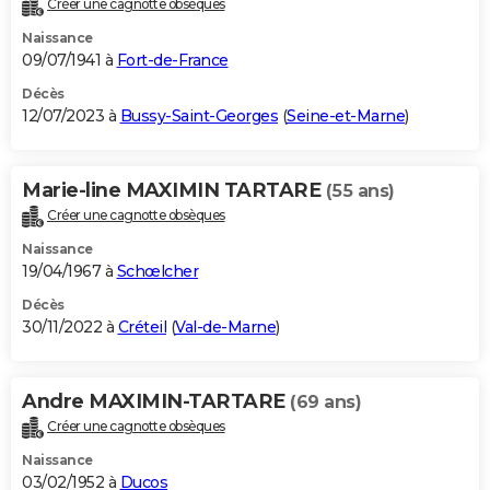
Créer une cagnotte obsèques
City break
Voyage de noces
Climat
Destinations
Voyage nature
Forum
+
PHOTO
Naissance
09/07/1941 à
Fort-de-France
GUIDES D'ACHAT
Décès
12/07/2023 à
Bussy-Saint-Georges
(
Seine-et-Marne
)
BONS PLANS
CARTE DE VOEUX
Marie-line MAXIMIN TARTARE
(55 ans)
Carte Bonne année
Carte Pâques
Carte de Noël
Carte Saint-Valentin
Carte d'anniversaire
DICTIONNAIRE
Créer une cagnotte obsèques
Biographies
Expressions
Dictionnaire
Citations
Proverbes
PROGRAMME TV
Naissance
19/04/1967 à
Schœlcher
COPAINS D'AVANT
Décès
30/11/2022 à
Créteil
(
Val-de-Marne
)
Se connecter
Collèges
Universités
Service militaire
S'inscrire
Lycées
Primaires
Entreprises
Avis de recherche
AVIS DE DÉCÈS
FORUM
Andre MAXIMIN-TARTARE
(69 ans)
Lifestyle
Sport
Television
Cinema
Bricolage
Culture
Auto
Voyage
Créer une cagnotte obsèques
Naissance
03/02/1952 à
Ducos