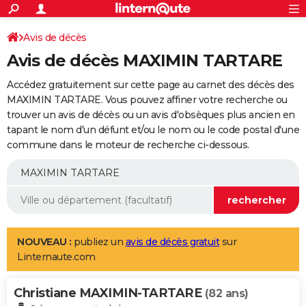
ACTUALITÉS
Connexion
S'inscrire
Avis de décès
Rechercher
Société
Education
Villes
Politique
Faits Divers
Monde
+
SPORT
Avis de décès MAXIMIN TARTARE
Football
Cyclisme
Forum
Coupe du monde 2026
Tennis
Rugby
CULTURE
Accédez gratuitement sur cette page au carnet des décès des
TNT
Cinéma
Musique
Programme TV
Streaming
Sorties cinéma
+
MAXIMIN TARTARE. Vous pouvez affiner votre recherche ou
FINANCE
trouver un avis de décès ou un avis d'obsèques plus ancien en
Impôts
Immobilier
Banque
Crédit
Retraite
Epargne
Risques naturels par ville
Assurance
AUTO
tapant le nom d'un défunt et/ou le nom ou le code postal d'une
commune dans le moteur de recherche ci-dessous.
Réserver un essai
Berlines
Forum auto
Essais
Citadines
SUV
+
HIGH-TECH
Meilleur smartphone
Ordinateurs
Guide high-tech
Mobiles
Internet
Jeux vidéo
+
BRICOLAGE
Aménagement intérieur
Cuisine
Jardinage
+
Forum
Extérieur
Salle de bains
Rangement
WEEK-END
Escapades
Expositions
Week-end nature
Guides de France
Patrimoine
Musées
+
LIFESTYLE
NOUVEAU :
publiez un
avis de décès gratuit
sur
Linternaute.com
Bien-être
Mode
+
Art de vivre
Loisirs
Modes de vie
SANTE
Christiane MAXIMIN-TARTARE
Guide de la santé
Médicaments
+
Alimentation
Maladies
Sommeil
(82 ans)
VOYAGE