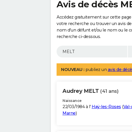
Avis de décès M
Accédez gratuitement sur cette page 
votre recherche ou trouver un avis de
nom d'un défunt et/ou le nom ou le 
recherche ci-dessous.
NOUVEAU :
publiez un
avis de décè
Audrey MELT
(41 ans)
Naissance
22/03/1984 à l'
Haÿ-les-Roses
(
Val-
Marne
)