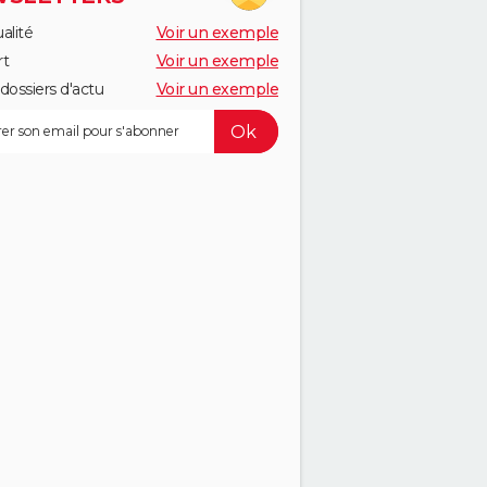
alité
Voir un exemple
rt
Voir un exemple
dossiers d'actu
Voir un exemple