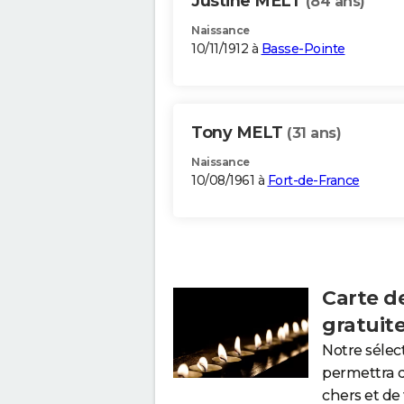
Justine MELT
(84 ans)
Naissance
10/11/1912 à
Basse-Pointe
Tony MELT
(31 ans)
Naissance
10/08/1961 à
Fort-de-France
Carte d
gratuit
Notre sélec
permettra 
chers et de