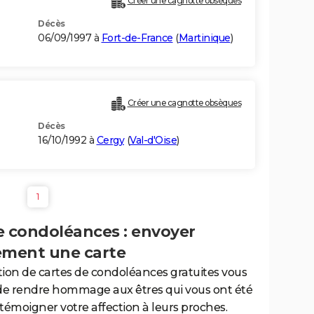
Créer une cagnotte obsèques
Décès
06/09/1997 à
Fort-de-France
(
Martinique
)
Créer une cagnotte obsèques
Décès
16/10/1992 à
Cergy
(
Val-d'Oise
)
1
e condoléances : envoyer
ement une carte
tion de cartes de condoléances gratuites vous
de rendre hommage aux êtres qui vous ont été
 témoigner votre affection à leurs proches.