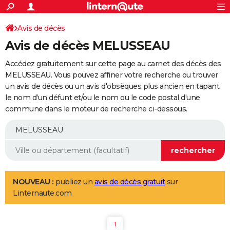
ACTUALITÉS
Connexion
S'inscrire
Avis de décès
Rechercher
Société
Education
Villes
Politique
Faits Divers
Monde
+
SPORT
Avis de décès MELUSSEAU
Football
Cyclisme
Forum
Coupe du monde 2026
Tennis
Rugby
CULTURE
Accédez gratuitement sur cette page au carnet des décès des
TNT
Cinéma
Musique
Programme TV
Streaming
Sorties cinéma
+
MELUSSEAU. Vous pouvez affiner votre recherche ou trouver
FINANCE
un avis de décès ou un avis d'obsèques plus ancien en tapant
Impôts
Immobilier
Banque
Crédit
Retraite
Epargne
Risques naturels par ville
Assurance
AUTO
le nom d'un défunt et/ou le nom ou le code postal d'une
commune dans le moteur de recherche ci-dessous.
Réserver un essai
Berlines
Forum auto
Essais
Citadines
SUV
+
HIGH-TECH
Meilleur smartphone
Ordinateurs
Guide high-tech
Mobiles
Internet
Jeux vidéo
+
BRICOLAGE
Aménagement intérieur
Cuisine
Jardinage
+
Forum
Extérieur
Salle de bains
Rangement
WEEK-END
Escapades
Expositions
Week-end nature
Guides de France
Patrimoine
Musées
+
LIFESTYLE
NOUVEAU :
publiez un
avis de décès gratuit
sur
Linternaute.com
Bien-être
Mode
+
Art de vivre
Loisirs
Modes de vie
SANTE
Guide de la santé
Médicaments
+
Alimentation
Maladies
Sommeil
VOYAGE
1