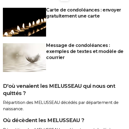
City break
Voyage de noces
Climat
Destinations
Voyage nature
Forum
+
PHOTO
Carte de condoléances : envoyer
gratuitement une carte
GUIDES D'ACHAT
BONS PLANS
CARTE DE VOEUX
Message de condoléances :
exemples de textes et modèle de
Carte Bonne année
Carte Pâques
Carte de Noël
Carte Saint-Valentin
Carte d'anniversaire
DICTIONNAIRE
courrier
Biographies
Expressions
Dictionnaire
Citations
Proverbes
PROGRAMME TV
COPAINS D'AVANT
D'où venaient les MELUSSEAU qui nous ont
Se connecter
Collèges
Universités
Service militaire
S'inscrire
Lycées
Primaires
Entreprises
Avis de recherche
AVIS DE DÉCÈS
quittés ?
FORUM
Répartition des MELUSSEAU décédés par département de
naissance.
Lifestyle
Sport
Television
Cinema
Bricolage
Culture
Auto
Voyage
Où décèdent les MELUSSEAU ?