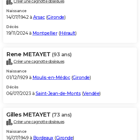
Créer une cagnotte obsèques
City break
Voyage de noces
Climat
Destinations
Voyage nature
Forum
+
PHOTO
Naissance
14/07/1942 à
Arsac
(
Gironde
)
GUIDES D'ACHAT
Décès
19/11/2024 à
Montpellier
(
Hérault
)
BONS PLANS
CARTE DE VOEUX
Rene METAYET
(93 ans)
Carte Bonne année
Carte Pâques
Carte de Noël
Carte Saint-Valentin
Carte d'anniversaire
DICTIONNAIRE
Créer une cagnotte obsèques
Biographies
Expressions
Dictionnaire
Citations
Proverbes
PROGRAMME TV
Naissance
01/12/1929 à
Moulis-en-Médoc
(
Gironde
)
COPAINS D'AVANT
Décès
06/07/2023 à
Saint-Jean-de-Monts
(
Vendée
)
Se connecter
Collèges
Universités
Service militaire
S'inscrire
Lycées
Primaires
Entreprises
Avis de recherche
AVIS DE DÉCÈS
FORUM
Gilles METAYET
(73 ans)
Lifestyle
Sport
Television
Cinema
Bricolage
Culture
Auto
Voyage
Créer une cagnotte obsèques
Naissance
16/07/1949 à
Bordeaux
(
Gironde
)