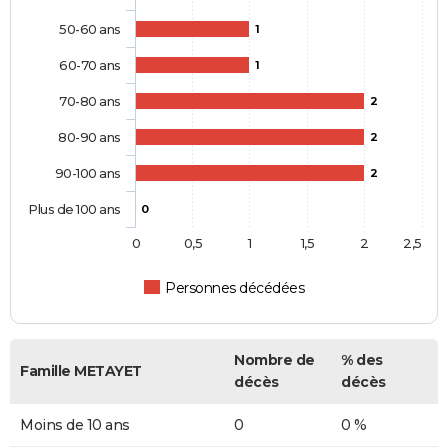
50-60 ans
1
60-70 ans
1
70-80 ans
2
80-90 ans
2
90-100 ans
2
Plus de 100 ans
0
0
0,5
1
1,5
2
2,5
Personnes décédées
Nombre de
% des
Famille METAYET
décès
décès
Moins de 10 ans
0
0 %