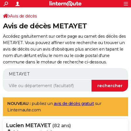
ACTUALITÉS
Connexion
S'inscrire
Avis de décès
Rechercher
Société
Education
Villes
Politique
Faits Divers
Monde
+
SPORT
Avis de décès METAYET
Football
Cyclisme
Forum
Coupe du monde 2026
Tennis
Rugby
CULTURE
Accédez gratuitement sur cette page au carnet des décès des
TNT
Cinéma
Musique
Programme TV
Streaming
Sorties cinéma
+
METAYET. Vous pouvez affiner votre recherche ou trouver un
FINANCE
avis de décès ou un avis d'obsèques plus ancien en tapant le
Impôts
Immobilier
Banque
Crédit
Retraite
Epargne
Risques naturels par ville
Assurance
AUTO
nom d'un défunt et/ou le nom ou le code postal d'une
commune dans le moteur de recherche ci-dessous.
Réserver un essai
Berlines
Forum auto
Essais
Citadines
SUV
+
HIGH-TECH
Meilleur smartphone
Ordinateurs
Guide high-tech
Mobiles
Internet
Jeux vidéo
+
BRICOLAGE
Aménagement intérieur
Cuisine
Jardinage
+
Forum
Extérieur
Salle de bains
Rangement
WEEK-END
Escapades
Expositions
Week-end nature
Guides de France
Patrimoine
Musées
+
LIFESTYLE
NOUVEAU :
publiez un
avis de décès gratuit
sur
Linternaute.com
Bien-être
Mode
+
Art de vivre
Loisirs
Modes de vie
SANTE
Lucien METAYET
Guide de la santé
Médicaments
+
Alimentation
Maladies
Sommeil
(82 ans)
VOYAGE