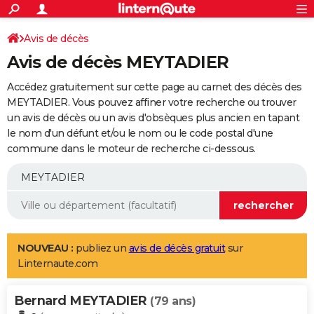
ACTUALITÉS
Connexion
S'inscrire
Avis de décès
Rechercher
Société
Education
Villes
Politique
Faits Divers
Monde
+
SPORT
Avis de décès MEYTADIER
Football
Cyclisme
Forum
Coupe du monde 2026
Tennis
Rugby
CULTURE
Accédez gratuitement sur cette page au carnet des décès des
TNT
Cinéma
Musique
Programme TV
Streaming
Sorties cinéma
+
MEYTADIER. Vous pouvez affiner votre recherche ou trouver
FINANCE
un avis de décès ou un avis d'obsèques plus ancien en tapant
Impôts
Immobilier
Banque
Crédit
Retraite
Epargne
Risques naturels par ville
Assurance
AUTO
le nom d'un défunt et/ou le nom ou le code postal d'une
commune dans le moteur de recherche ci-dessous.
Réserver un essai
Berlines
Forum auto
Essais
Citadines
SUV
+
HIGH-TECH
Meilleur smartphone
Ordinateurs
Guide high-tech
Mobiles
Internet
Jeux vidéo
+
BRICOLAGE
Aménagement intérieur
Cuisine
Jardinage
+
Forum
Extérieur
Salle de bains
Rangement
WEEK-END
Escapades
Expositions
Week-end nature
Guides de France
Patrimoine
Musées
+
LIFESTYLE
NOUVEAU :
publiez un
avis de décès gratuit
sur
Linternaute.com
Bien-être
Mode
+
Art de vivre
Loisirs
Modes de vie
SANTE
Bernard MEYTADIER
Guide de la santé
Médicaments
+
Alimentation
Maladies
Sommeil
(79 ans)
VOYAGE