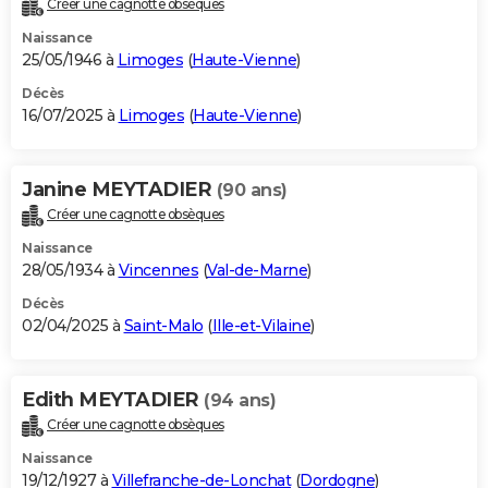
Créer une cagnotte obsèques
City break
Voyage de noces
Climat
Destinations
Voyage nature
Forum
+
PHOTO
Naissance
25/05/1946 à
Limoges
(
Haute-Vienne
)
GUIDES D'ACHAT
Décès
16/07/2025 à
Limoges
(
Haute-Vienne
)
BONS PLANS
CARTE DE VOEUX
Janine MEYTADIER
(90 ans)
Carte Bonne année
Carte Pâques
Carte de Noël
Carte Saint-Valentin
Carte d'anniversaire
DICTIONNAIRE
Créer une cagnotte obsèques
Biographies
Expressions
Dictionnaire
Citations
Proverbes
PROGRAMME TV
Naissance
28/05/1934 à
Vincennes
(
Val-de-Marne
)
COPAINS D'AVANT
Décès
02/04/2025 à
Saint-Malo
(
Ille-et-Vilaine
)
Se connecter
Collèges
Universités
Service militaire
S'inscrire
Lycées
Primaires
Entreprises
Avis de recherche
AVIS DE DÉCÈS
FORUM
Edith MEYTADIER
(94 ans)
Lifestyle
Sport
Television
Cinema
Bricolage
Culture
Auto
Voyage
Créer une cagnotte obsèques
Naissance
19/12/1927 à
Villefranche-de-Lonchat
(
Dordogne
)