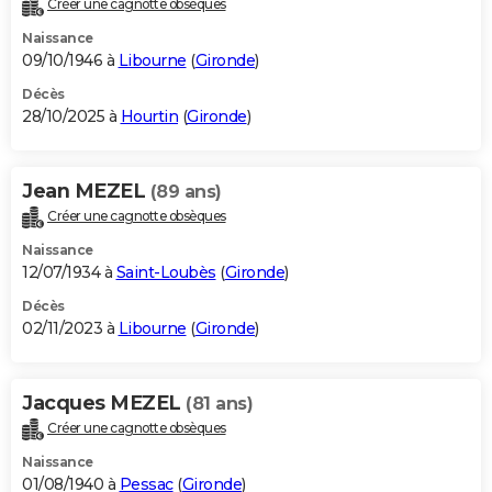
Créer une cagnotte obsèques
City break
Voyage de noces
Climat
Destinations
Voyage nature
Forum
+
PHOTO
Naissance
09/10/1946 à
Libourne
(
Gironde
)
GUIDES D'ACHAT
Décès
28/10/2025 à
Hourtin
(
Gironde
)
BONS PLANS
CARTE DE VOEUX
Jean MEZEL
(89 ans)
Carte Bonne année
Carte Pâques
Carte de Noël
Carte Saint-Valentin
Carte d'anniversaire
DICTIONNAIRE
Créer une cagnotte obsèques
Biographies
Expressions
Dictionnaire
Citations
Proverbes
PROGRAMME TV
Naissance
12/07/1934 à
Saint-Loubès
(
Gironde
)
COPAINS D'AVANT
Décès
02/11/2023 à
Libourne
(
Gironde
)
Se connecter
Collèges
Universités
Service militaire
S'inscrire
Lycées
Primaires
Entreprises
Avis de recherche
AVIS DE DÉCÈS
FORUM
Jacques MEZEL
(81 ans)
Lifestyle
Sport
Television
Cinema
Bricolage
Culture
Auto
Voyage
Créer une cagnotte obsèques
Naissance
01/08/1940 à
Pessac
(
Gironde
)