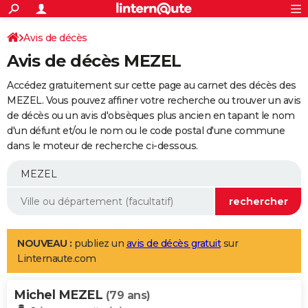
ACTUALITÉS
Connexion
S'inscrire
Avis de décès
Rechercher
Société
Education
Villes
Politique
Faits Divers
Monde
+
SPORT
Avis de décès MEZEL
Football
Cyclisme
Forum
Coupe du monde 2026
Tennis
Rugby
CULTURE
Accédez gratuitement sur cette page au carnet des décès des
TNT
Cinéma
Musique
Programme TV
Streaming
Sorties cinéma
+
MEZEL. Vous pouvez affiner votre recherche ou trouver un avis
FINANCE
de décès ou un avis d'obsèques plus ancien en tapant le nom
Impôts
Immobilier
Banque
Crédit
Retraite
Epargne
Risques naturels par ville
Assurance
AUTO
d'un défunt et/ou le nom ou le code postal d'une commune
dans le moteur de recherche ci-dessous.
Réserver un essai
Berlines
Forum auto
Essais
Citadines
SUV
+
HIGH-TECH
Meilleur smartphone
Ordinateurs
Guide high-tech
Mobiles
Internet
Jeux vidéo
+
BRICOLAGE
Aménagement intérieur
Cuisine
Jardinage
+
Forum
Extérieur
Salle de bains
Rangement
WEEK-END
Escapades
Expositions
Week-end nature
Guides de France
Patrimoine
Musées
+
LIFESTYLE
NOUVEAU :
publiez un
avis de décès gratuit
sur
Linternaute.com
Bien-être
Mode
+
Art de vivre
Loisirs
Modes de vie
SANTE
Michel MEZEL
Guide de la santé
Médicaments
+
Alimentation
Maladies
Sommeil
(79 ans)
VOYAGE