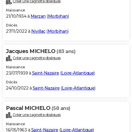
Créer une cagnotte obsèques
City break
Voyage de noces
Climat
Destinations
Voyage nature
Forum
+
PHOTO
Naissance
21/10/1934 à
Marzan
(
Morbihan
)
GUIDES D'ACHAT
Décès
27/11/2022 à
Nivillac
(
Morbihan
)
BONS PLANS
CARTE DE VOEUX
Jacques MICHELO
(83 ans)
Carte Bonne année
Carte Pâques
Carte de Noël
Carte Saint-Valentin
Carte d'anniversaire
DICTIONNAIRE
Créer une cagnotte obsèques
Biographies
Expressions
Dictionnaire
Citations
Proverbes
PROGRAMME TV
Naissance
23/07/1939 à
Saint-Nazaire
(
Loire-Atlantique
)
COPAINS D'AVANT
Décès
24/10/2022 à
Saint-Nazaire
(
Loire-Atlantique
)
Se connecter
Collèges
Universités
Service militaire
S'inscrire
Lycées
Primaires
Entreprises
Avis de recherche
AVIS DE DÉCÈS
FORUM
Pascal MICHELO
(58 ans)
Lifestyle
Sport
Television
Cinema
Bricolage
Culture
Auto
Voyage
Créer une cagnotte obsèques
Naissance
16/05/1963 à
Saint-Nazaire
(
Loire-Atlantique
)