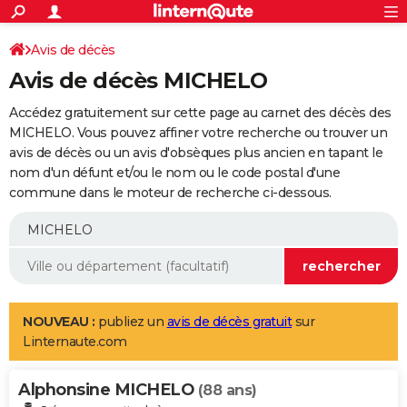
ACTUALITÉS
Connexion
S'inscrire
Avis de décès
Rechercher
Société
Education
Villes
Politique
Faits Divers
Monde
+
SPORT
Avis de décès MICHELO
Football
Cyclisme
Forum
Coupe du monde 2026
Tennis
Rugby
CULTURE
Accédez gratuitement sur cette page au carnet des décès des
TNT
Cinéma
Musique
Programme TV
Streaming
Sorties cinéma
+
MICHELO. Vous pouvez affiner votre recherche ou trouver un
FINANCE
avis de décès ou un avis d'obsèques plus ancien en tapant le
Impôts
Immobilier
Banque
Crédit
Retraite
Epargne
Risques naturels par ville
Assurance
AUTO
nom d'un défunt et/ou le nom ou le code postal d'une
commune dans le moteur de recherche ci-dessous.
Réserver un essai
Berlines
Forum auto
Essais
Citadines
SUV
+
HIGH-TECH
Meilleur smartphone
Ordinateurs
Guide high-tech
Mobiles
Internet
Jeux vidéo
+
BRICOLAGE
Aménagement intérieur
Cuisine
Jardinage
+
Forum
Extérieur
Salle de bains
Rangement
WEEK-END
Escapades
Expositions
Week-end nature
Guides de France
Patrimoine
Musées
+
LIFESTYLE
NOUVEAU :
publiez un
avis de décès gratuit
sur
Linternaute.com
Bien-être
Mode
+
Art de vivre
Loisirs
Modes de vie
SANTE
Alphonsine MICHELO
Guide de la santé
Médicaments
+
Alimentation
Maladies
Sommeil
(88 ans)
VOYAGE