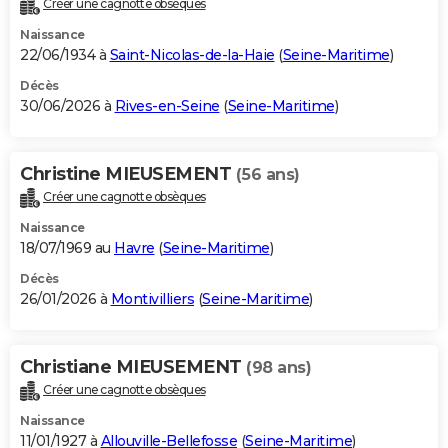
Créer une cagnotte obsèques
City break
Voyage de noces
Climat
Destinations
Voyage nature
Forum
+
PHOTO
Naissance
22/06/1934 à
Saint-Nicolas-de-la-Haie
(
Seine-Maritime
)
GUIDES D'ACHAT
Décès
30/06/2026 à
Rives-en-Seine
(
Seine-Maritime
)
BONS PLANS
CARTE DE VOEUX
Christine MIEUSEMENT
(56 ans)
Carte Bonne année
Carte Pâques
Carte de Noël
Carte Saint-Valentin
Carte d'anniversaire
DICTIONNAIRE
Créer une cagnotte obsèques
Biographies
Expressions
Dictionnaire
Citations
Proverbes
PROGRAMME TV
Naissance
18/07/1969 au
Havre
(
Seine-Maritime
)
COPAINS D'AVANT
Décès
26/01/2026 à
Montivilliers
(
Seine-Maritime
)
Se connecter
Collèges
Universités
Service militaire
S'inscrire
Lycées
Primaires
Entreprises
Avis de recherche
AVIS DE DÉCÈS
FORUM
Christiane MIEUSEMENT
(98 ans)
Lifestyle
Sport
Television
Cinema
Bricolage
Culture
Auto
Voyage
Créer une cagnotte obsèques
Naissance
11/01/1927 à
Allouville-Bellefosse
(
Seine-Maritime
)