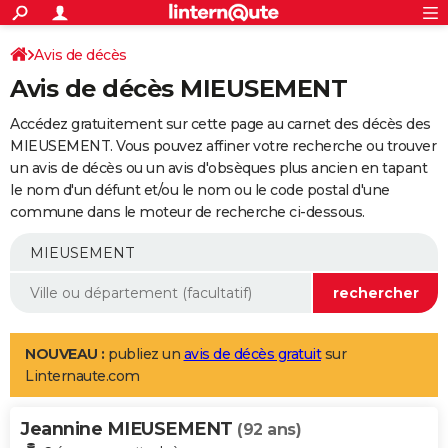
ACTUALITÉS
Connexion
S'inscrire
Avis de décès
Rechercher
Société
Education
Villes
Politique
Faits Divers
Monde
+
SPORT
Avis de décès MIEUSEMENT
Football
Cyclisme
Forum
Coupe du monde 2026
Tennis
Rugby
CULTURE
Accédez gratuitement sur cette page au carnet des décès des
TNT
Cinéma
Musique
Programme TV
Streaming
Sorties cinéma
+
MIEUSEMENT. Vous pouvez affiner votre recherche ou trouver
FINANCE
un avis de décès ou un avis d'obsèques plus ancien en tapant
Impôts
Immobilier
Banque
Crédit
Retraite
Epargne
Risques naturels par ville
Assurance
AUTO
le nom d'un défunt et/ou le nom ou le code postal d'une
commune dans le moteur de recherche ci-dessous.
Réserver un essai
Berlines
Forum auto
Essais
Citadines
SUV
+
HIGH-TECH
Meilleur smartphone
Ordinateurs
Guide high-tech
Mobiles
Internet
Jeux vidéo
+
BRICOLAGE
Aménagement intérieur
Cuisine
Jardinage
+
Forum
Extérieur
Salle de bains
Rangement
WEEK-END
Escapades
Expositions
Week-end nature
Guides de France
Patrimoine
Musées
+
LIFESTYLE
NOUVEAU :
publiez un
avis de décès gratuit
sur
Linternaute.com
Bien-être
Mode
+
Art de vivre
Loisirs
Modes de vie
SANTE
Jeannine MIEUSEMENT
Guide de la santé
Médicaments
+
Alimentation
Maladies
Sommeil
(92 ans)
VOYAGE