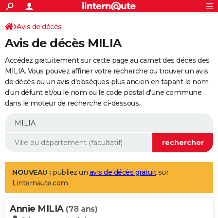
ACTUALITÉS
Connexion
S'inscrire
Avis de décès
Rechercher
Société
Education
Villes
Politique
Faits Divers
Monde
+
SPORT
Avis de décès MILIA
Football
Cyclisme
Forum
Coupe du monde 2026
Tennis
Rugby
CULTURE
Accédez gratuitement sur cette page au carnet des décès des
TNT
Cinéma
Musique
Programme TV
Streaming
Sorties cinéma
+
MILIA. Vous pouvez affiner votre recherche ou trouver un avis
FINANCE
de décès ou un avis d'obsèques plus ancien en tapant le nom
Impôts
Immobilier
Banque
Crédit
Retraite
Epargne
Risques naturels par ville
Assurance
AUTO
d'un défunt et/ou le nom ou le code postal d'une commune
dans le moteur de recherche ci-dessous.
Réserver un essai
Berlines
Forum auto
Essais
Citadines
SUV
+
HIGH-TECH
Meilleur smartphone
Ordinateurs
Guide high-tech
Mobiles
Internet
Jeux vidéo
+
BRICOLAGE
Aménagement intérieur
Cuisine
Jardinage
+
Forum
Extérieur
Salle de bains
Rangement
WEEK-END
Escapades
Expositions
Week-end nature
Guides de France
Patrimoine
Musées
+
LIFESTYLE
NOUVEAU :
publiez un
avis de décès gratuit
sur
Linternaute.com
Bien-être
Mode
+
Art de vivre
Loisirs
Modes de vie
SANTE
Annie MILIA
Guide de la santé
Médicaments
+
Alimentation
Maladies
Sommeil
(78 ans)
VOYAGE