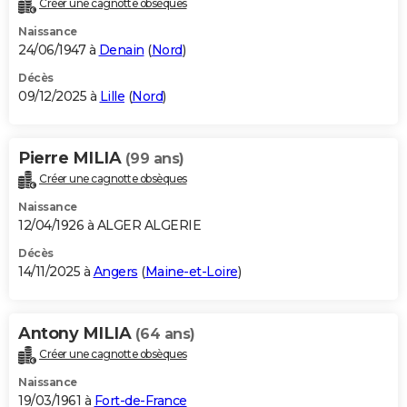
Créer une cagnotte obsèques
City break
Voyage de noces
Climat
Destinations
Voyage nature
Forum
+
PHOTO
Naissance
24/06/1947 à
Denain
(
Nord
)
GUIDES D'ACHAT
Décès
09/12/2025 à
Lille
(
Nord
)
BONS PLANS
CARTE DE VOEUX
Pierre MILIA
(99 ans)
Carte Bonne année
Carte Pâques
Carte de Noël
Carte Saint-Valentin
Carte d'anniversaire
DICTIONNAIRE
Créer une cagnotte obsèques
Biographies
Expressions
Dictionnaire
Citations
Proverbes
PROGRAMME TV
Naissance
12/04/1926 à ALGER ALGERIE
COPAINS D'AVANT
Décès
14/11/2025 à
Angers
(
Maine-et-Loire
)
Se connecter
Collèges
Universités
Service militaire
S'inscrire
Lycées
Primaires
Entreprises
Avis de recherche
AVIS DE DÉCÈS
FORUM
Antony MILIA
(64 ans)
Lifestyle
Sport
Television
Cinema
Bricolage
Culture
Auto
Voyage
Créer une cagnotte obsèques
Naissance
19/03/1961 à
Fort-de-France