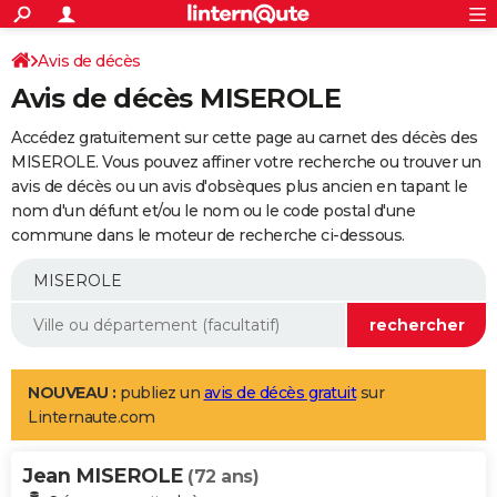
ACTUALITÉS
Connexion
S'inscrire
Avis de décès
Rechercher
Société
Education
Villes
Politique
Faits Divers
Monde
+
SPORT
Avis de décès MISEROLE
Football
Cyclisme
Forum
Coupe du monde 2026
Tennis
Rugby
CULTURE
Accédez gratuitement sur cette page au carnet des décès des
TNT
Cinéma
Musique
Programme TV
Streaming
Sorties cinéma
+
MISEROLE. Vous pouvez affiner votre recherche ou trouver un
FINANCE
avis de décès ou un avis d'obsèques plus ancien en tapant le
Impôts
Immobilier
Banque
Crédit
Retraite
Epargne
Risques naturels par ville
Assurance
AUTO
nom d'un défunt et/ou le nom ou le code postal d'une
commune dans le moteur de recherche ci-dessous.
Réserver un essai
Berlines
Forum auto
Essais
Citadines
SUV
+
HIGH-TECH
Meilleur smartphone
Ordinateurs
Guide high-tech
Mobiles
Internet
Jeux vidéo
+
BRICOLAGE
Aménagement intérieur
Cuisine
Jardinage
+
Forum
Extérieur
Salle de bains
Rangement
WEEK-END
Escapades
Expositions
Week-end nature
Guides de France
Patrimoine
Musées
+
LIFESTYLE
NOUVEAU :
publiez un
avis de décès gratuit
sur
Linternaute.com
Bien-être
Mode
+
Art de vivre
Loisirs
Modes de vie
SANTE
Jean MISEROLE
Guide de la santé
Médicaments
+
Alimentation
Maladies
Sommeil
(72 ans)
VOYAGE