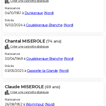
Créer une cagnotte obsèques
City break
Voyage de noces
Climat
Destinations
Voyage nature
Forum
+
PHOTO
Naissance
04/10/1951 à
Dunkerque
(
Nord
)
GUIDES D'ACHAT
Décès
15/02/2024 à
Coudekerque-Branche
(
Nord
)
BONS PLANS
CARTE DE VOEUX
Chantal MISEROLE
(74 ans)
Carte Bonne année
Carte Pâques
Carte de Noël
Carte Saint-Valentin
Carte d'anniversaire
DICTIONNAIRE
Créer une cagnotte obsèques
Biographies
Expressions
Dictionnaire
Citations
Proverbes
PROGRAMME TV
Naissance
30/04/1949 à
Coudekerque-Branche
(
Nord
)
COPAINS D'AVANT
Décès
03/05/2023 à
Cappelle-la-Grande
(
Nord
)
Se connecter
Collèges
Universités
Service militaire
S'inscrire
Lycées
Primaires
Entreprises
Avis de recherche
AVIS DE DÉCÈS
FORUM
Claude MISEROLE
(69 ans)
Lifestyle
Sport
Television
Cinema
Bricolage
Culture
Auto
Voyage
Créer une cagnotte obsèques
Naissance
26/08/1952 à
Wormhout
(
Nord
)