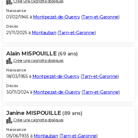
Créer une cagnotte obsèques
City break
Voyage de noces
Climat
Destinations
Voyage nature
Forum
+
PHOTO
Naissance
01/02/1945 à
Montpezat-de-Quercy
(
Tarn-et-Garonne
)
GUIDES D'ACHAT
Décès
21/11/2025 à
Montauban
(
Tarn-et-Garonne
)
BONS PLANS
CARTE DE VOEUX
Alain MISPOUILLE
(69 ans)
Carte Bonne année
Carte Pâques
Carte de Noël
Carte Saint-Valentin
Carte d'anniversaire
DICTIONNAIRE
Créer une cagnotte obsèques
Biographies
Expressions
Dictionnaire
Citations
Proverbes
PROGRAMME TV
Naissance
18/03/1955 à
Montpezat-de-Quercy
(
Tarn-et-Garonne
)
COPAINS D'AVANT
Décès
30/11/2024 à
Montpezat-de-Quercy
(
Tarn-et-Garonne
)
Se connecter
Collèges
Universités
Service militaire
S'inscrire
Lycées
Primaires
Entreprises
Avis de recherche
AVIS DE DÉCÈS
FORUM
Janine MISPOUILLE
(89 ans)
Lifestyle
Sport
Television
Cinema
Bricolage
Culture
Auto
Voyage
Créer une cagnotte obsèques
Naissance
05/06/1935 à
Montauban
(
Tarn-et-Garonne
)