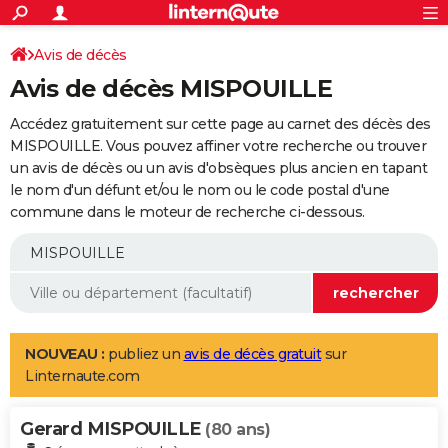
ACTUALITÉS
Connexion
S'inscrire
Avis de décès
Rechercher
Société
Education
Villes
Politique
Faits Divers
Monde
+
SPORT
Avis de décès MISPOUILLE
Football
Cyclisme
Forum
Coupe du monde 2026
Tennis
Rugby
CULTURE
Accédez gratuitement sur cette page au carnet des décès des
TNT
Cinéma
Musique
Programme TV
Streaming
Sorties cinéma
+
MISPOUILLE. Vous pouvez affiner votre recherche ou trouver
FINANCE
un avis de décès ou un avis d'obsèques plus ancien en tapant
Impôts
Immobilier
Banque
Crédit
Retraite
Epargne
Risques naturels par ville
Assurance
AUTO
le nom d'un défunt et/ou le nom ou le code postal d'une
commune dans le moteur de recherche ci-dessous.
Réserver un essai
Berlines
Forum auto
Essais
Citadines
SUV
+
HIGH-TECH
Meilleur smartphone
Ordinateurs
Guide high-tech
Mobiles
Internet
Jeux vidéo
+
BRICOLAGE
Aménagement intérieur
Cuisine
Jardinage
+
Forum
Extérieur
Salle de bains
Rangement
WEEK-END
Escapades
Expositions
Week-end nature
Guides de France
Patrimoine
Musées
+
LIFESTYLE
NOUVEAU :
publiez un
avis de décès gratuit
sur
Linternaute.com
Bien-être
Mode
+
Art de vivre
Loisirs
Modes de vie
SANTE
Gerard MISPOUILLE
Guide de la santé
Médicaments
+
Alimentation
Maladies
Sommeil
(80 ans)
VOYAGE