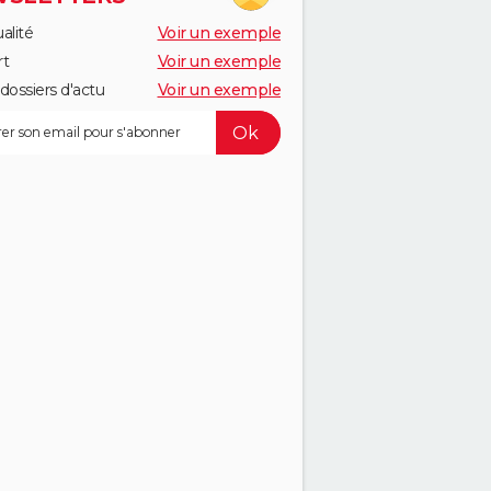
alité
Voir un exemple
rt
Voir un exemple
dossiers d'actu
Voir un exemple