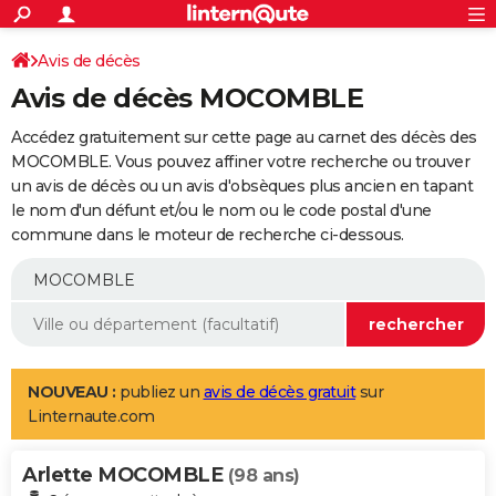
ACTUALITÉS
Connexion
S'inscrire
Avis de décès
Rechercher
Société
Education
Villes
Politique
Faits Divers
Monde
+
SPORT
Avis de décès MOCOMBLE
Football
Cyclisme
Forum
Coupe du monde 2026
Tennis
Rugby
CULTURE
Accédez gratuitement sur cette page au carnet des décès des
TNT
Cinéma
Musique
Programme TV
Streaming
Sorties cinéma
+
MOCOMBLE. Vous pouvez affiner votre recherche ou trouver
FINANCE
un avis de décès ou un avis d'obsèques plus ancien en tapant
Impôts
Immobilier
Banque
Crédit
Retraite
Epargne
Risques naturels par ville
Assurance
AUTO
le nom d'un défunt et/ou le nom ou le code postal d'une
commune dans le moteur de recherche ci-dessous.
Réserver un essai
Berlines
Forum auto
Essais
Citadines
SUV
+
HIGH-TECH
Meilleur smartphone
Ordinateurs
Guide high-tech
Mobiles
Internet
Jeux vidéo
+
BRICOLAGE
Aménagement intérieur
Cuisine
Jardinage
+
Forum
Extérieur
Salle de bains
Rangement
WEEK-END
Escapades
Expositions
Week-end nature
Guides de France
Patrimoine
Musées
+
LIFESTYLE
NOUVEAU :
publiez un
avis de décès gratuit
sur
Linternaute.com
Bien-être
Mode
+
Art de vivre
Loisirs
Modes de vie
SANTE
Arlette MOCOMBLE
Guide de la santé
Médicaments
+
Alimentation
Maladies
Sommeil
(98 ans)
VOYAGE