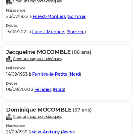
Créer une cagnotte obsèques
City break
Voyage de noces
Climat
Destinations
Voyage nature
Forum
+
PHOTO
Naissance
23/07/1922 à
Forest-Montiers
(
Somme
)
GUIDES D'ACHAT
Décès
15/04/2021 à
Forest-Montiers
(
Somme
)
BONS PLANS
CARTE DE VOEUX
Jacqueline MOCOMBLE
(86 ans)
Carte Bonne année
Carte Pâques
Carte de Noël
Carte Saint-Valentin
Carte d'anniversaire
DICTIONNAIRE
Créer une cagnotte obsèques
Biographies
Expressions
Dictionnaire
Citations
Proverbes
PROGRAMME TV
Naissance
14/09/1933 à
Ferrière-la-Petite
(
Nord
)
COPAINS D'AVANT
Décès
05/08/2020 à
Felleries
(
Nord
)
Se connecter
Collèges
Universités
Service militaire
S'inscrire
Lycées
Primaires
Entreprises
Avis de recherche
AVIS DE DÉCÈS
FORUM
Dominique MOCOMBLE
(57 ans)
Lifestyle
Sport
Television
Cinema
Bricolage
Culture
Auto
Voyage
Créer une cagnotte obsèques
Naissance
21/09/1959 à
Vaux-Andigny
(
Aisne
)