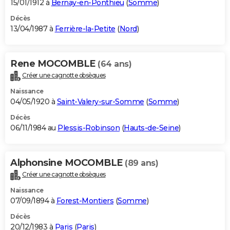
15/01/1912 à
Bernay-en-Ponthieu
(
Somme
)
Décès
13/04/1987 à
Ferrière-la-Petite
(
Nord
)
Rene MOCOMBLE
(64 ans)
Créer une cagnotte obsèques
Naissance
04/05/1920 à
Saint-Valery-sur-Somme
(
Somme
)
Décès
06/11/1984 au
Plessis-Robinson
(
Hauts-de-Seine
)
Alphonsine MOCOMBLE
(89 ans)
Créer une cagnotte obsèques
Naissance
07/09/1894 à
Forest-Montiers
(
Somme
)
Décès
20/12/1983 à
Paris
(
Paris
)