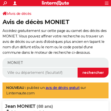
ACTUALITÉS
Connexion
S'inscrire
Avis de décès
Rechercher
Société
Education
Villes
Politique
Faits Divers
Monde
+
SPORT
Avis de décès MONIET
Football
Cyclisme
Forum
Coupe du monde 2026
Tennis
Rugby
CULTURE
Accédez gratuitement sur cette page au carnet des décès des
TNT
Cinéma
Musique
Programme TV
Streaming
Sorties cinéma
+
MONIET. Vous pouvez affiner votre recherche ou trouver un
FINANCE
avis de décès ou un avis d'obsèques plus ancien en tapant le
Impôts
Immobilier
Banque
Crédit
Retraite
Epargne
Risques naturels par ville
Assurance
AUTO
nom d'un défunt et/ou le nom ou le code postal d'une
commune dans le moteur de recherche ci-dessous.
Réserver un essai
Berlines
Forum auto
Essais
Citadines
SUV
+
HIGH-TECH
Meilleur smartphone
Ordinateurs
Guide high-tech
Mobiles
Internet
Jeux vidéo
+
BRICOLAGE
Aménagement intérieur
Cuisine
Jardinage
+
Forum
Extérieur
Salle de bains
Rangement
WEEK-END
Escapades
Expositions
Week-end nature
Guides de France
Patrimoine
Musées
+
LIFESTYLE
NOUVEAU :
publiez un
avis de décès gratuit
sur
Linternaute.com
Bien-être
Mode
+
Art de vivre
Loisirs
Modes de vie
SANTE
Jean MONIET
Guide de la santé
Médicaments
+
Alimentation
Maladies
Sommeil
(88 ans)
VOYAGE