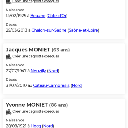
Créer une cagnotte obsèques
City break
Voyage de noces
Climat
Destinations
Voyage nature
Forum
+
PHOTO
Naissance
14/02/1925 à
Beaune
(
Côte-d'Or
)
GUIDES D'ACHAT
Décès
25/03/2013 à
Chalon-sur-Saône
(
Saône-et-Loire
)
BONS PLANS
CARTE DE VOEUX
Jacques MONIET
(63 ans)
Carte Bonne année
Carte Pâques
Carte de Noël
Carte Saint-Valentin
Carte d'anniversaire
DICTIONNAIRE
Créer une cagnotte obsèques
Biographies
Expressions
Dictionnaire
Citations
Proverbes
PROGRAMME TV
Naissance
27/07/1947 à
Neuvilly
(
Nord
)
COPAINS D'AVANT
Décès
31/07/2010 au
Cateau-Cambrésis
(
Nord
)
Se connecter
Collèges
Universités
Service militaire
S'inscrire
Lycées
Primaires
Entreprises
Avis de recherche
AVIS DE DÉCÈS
FORUM
Yvonne MONIET
(86 ans)
Lifestyle
Sport
Television
Cinema
Bricolage
Culture
Auto
Voyage
Créer une cagnotte obsèques
Naissance
28/08/1921 à
Hecq
(
Nord
)