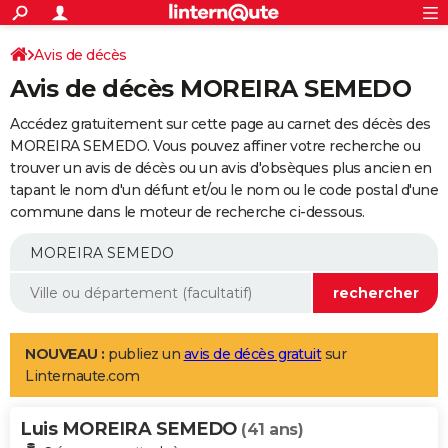
ACTUALITÉS
Connexion
S'inscrire
Avis de décès
Rechercher
Société
Education
Villes
Politique
Faits Divers
Monde
+
SPORT
Avis de décès MOREIRA SEMEDO
Football
Cyclisme
Forum
Coupe du monde 2026
Tennis
Rugby
CULTURE
Accédez gratuitement sur cette page au carnet des décès des
TNT
Cinéma
Musique
Programme TV
Streaming
Sorties cinéma
+
MOREIRA SEMEDO. Vous pouvez affiner votre recherche ou
FINANCE
trouver un avis de décès ou un avis d'obsèques plus ancien en
Impôts
Immobilier
Banque
Crédit
Retraite
Epargne
Risques naturels par ville
Assurance
AUTO
tapant le nom d'un défunt et/ou le nom ou le code postal d'une
commune dans le moteur de recherche ci-dessous.
Réserver un essai
Berlines
Forum auto
Essais
Citadines
SUV
+
HIGH-TECH
Meilleur smartphone
Ordinateurs
Guide high-tech
Mobiles
Internet
Jeux vidéo
+
BRICOLAGE
Aménagement intérieur
Cuisine
Jardinage
+
Forum
Extérieur
Salle de bains
Rangement
WEEK-END
Escapades
Expositions
Week-end nature
Guides de France
Patrimoine
Musées
+
LIFESTYLE
NOUVEAU :
publiez un
avis de décès gratuit
sur
Linternaute.com
Bien-être
Mode
+
Art de vivre
Loisirs
Modes de vie
SANTE
Luis MOREIRA SEMEDO
Guide de la santé
Médicaments
+
Alimentation
Maladies
Sommeil
(41 ans)
VOYAGE