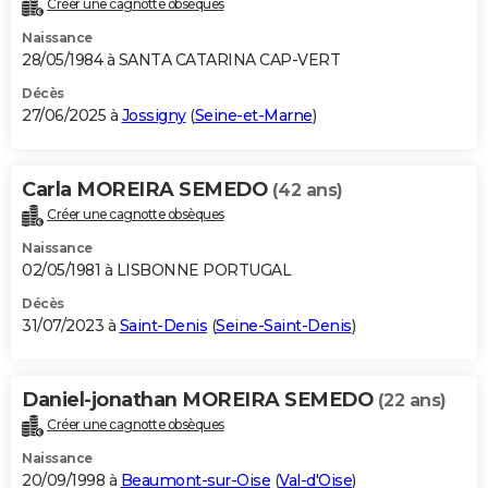
Créer une cagnotte obsèques
City break
Voyage de noces
Climat
Destinations
Voyage nature
Forum
+
PHOTO
Naissance
28/05/1984 à SANTA CATARINA CAP-VERT
GUIDES D'ACHAT
Décès
27/06/2025 à
Jossigny
(
Seine-et-Marne
)
BONS PLANS
CARTE DE VOEUX
Carla MOREIRA SEMEDO
(42 ans)
Carte Bonne année
Carte Pâques
Carte de Noël
Carte Saint-Valentin
Carte d'anniversaire
DICTIONNAIRE
Créer une cagnotte obsèques
Biographies
Expressions
Dictionnaire
Citations
Proverbes
PROGRAMME TV
Naissance
02/05/1981 à LISBONNE PORTUGAL
COPAINS D'AVANT
Décès
31/07/2023 à
Saint-Denis
(
Seine-Saint-Denis
)
Se connecter
Collèges
Universités
Service militaire
S'inscrire
Lycées
Primaires
Entreprises
Avis de recherche
AVIS DE DÉCÈS
FORUM
Daniel-jonathan MOREIRA SEMEDO
(22 ans)
Lifestyle
Sport
Television
Cinema
Bricolage
Culture
Auto
Voyage
Créer une cagnotte obsèques
Naissance
20/09/1998 à
Beaumont-sur-Oise
(
Val-d'Oise
)