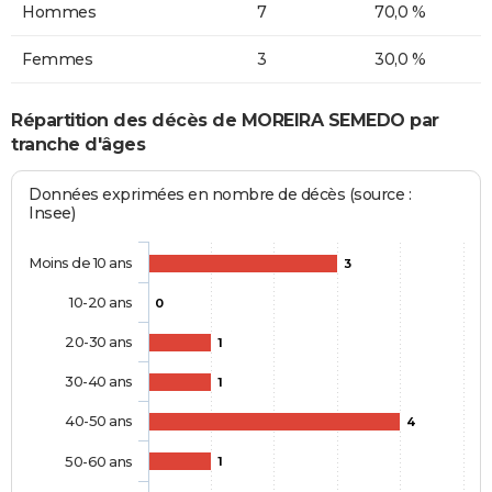
Hommes
7
70,0 %
Femmes
3
30,0 %
Répartition des décès de MOREIRA SEMEDO par
tranche d'âges
Données exprimées en nombre de décès (source :
Insee)
Moins de 10 ans
3
10-20 ans
0
20-30 ans
1
30-40 ans
1
40-50 ans
4
50-60 ans
1