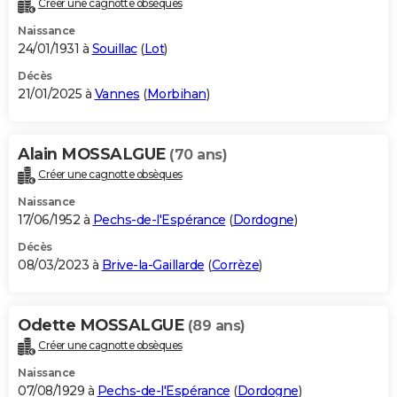
Créer une cagnotte obsèques
City break
Voyage de noces
Climat
Destinations
Voyage nature
Forum
+
PHOTO
Naissance
24/01/1931 à
Souillac
(
Lot
)
GUIDES D'ACHAT
Décès
21/01/2025 à
Vannes
(
Morbihan
)
BONS PLANS
CARTE DE VOEUX
Alain MOSSALGUE
(70 ans)
Carte Bonne année
Carte Pâques
Carte de Noël
Carte Saint-Valentin
Carte d'anniversaire
DICTIONNAIRE
Créer une cagnotte obsèques
Biographies
Expressions
Dictionnaire
Citations
Proverbes
PROGRAMME TV
Naissance
17/06/1952 à
Pechs-de-l'Espérance
(
Dordogne
)
COPAINS D'AVANT
Décès
08/03/2023 à
Brive-la-Gaillarde
(
Corrèze
)
Se connecter
Collèges
Universités
Service militaire
S'inscrire
Lycées
Primaires
Entreprises
Avis de recherche
AVIS DE DÉCÈS
FORUM
Odette MOSSALGUE
(89 ans)
Lifestyle
Sport
Television
Cinema
Bricolage
Culture
Auto
Voyage
Créer une cagnotte obsèques
Naissance
07/08/1929 à
Pechs-de-l'Espérance
(
Dordogne
)