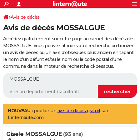
ACTUALITÉS
Connexion
S'inscrire
Avis de décès
Rechercher
Société
Education
Villes
Politique
Faits Divers
Monde
+
SPORT
Avis de décès MOSSALGUE
Football
Cyclisme
Forum
Coupe du monde 2026
Tennis
Rugby
CULTURE
Accédez gratuitement sur cette page au carnet des décès des
TNT
Cinéma
Musique
Programme TV
Streaming
Sorties cinéma
+
MOSSALGUE. Vous pouvez affiner votre recherche ou trouver
FINANCE
un avis de décès ou un avis d'obsèques plus ancien en tapant
Impôts
Immobilier
Banque
Crédit
Retraite
Epargne
Risques naturels par ville
Assurance
AUTO
le nom d'un défunt et/ou le nom ou le code postal d'une
commune dans le moteur de recherche ci-dessous.
Réserver un essai
Berlines
Forum auto
Essais
Citadines
SUV
+
HIGH-TECH
Meilleur smartphone
Ordinateurs
Guide high-tech
Mobiles
Internet
Jeux vidéo
+
BRICOLAGE
Aménagement intérieur
Cuisine
Jardinage
+
Forum
Extérieur
Salle de bains
Rangement
WEEK-END
Escapades
Expositions
Week-end nature
Guides de France
Patrimoine
Musées
+
LIFESTYLE
NOUVEAU :
publiez un
avis de décès gratuit
sur
Linternaute.com
Bien-être
Mode
+
Art de vivre
Loisirs
Modes de vie
SANTE
Gisele MOSSALGUE
Guide de la santé
Médicaments
+
Alimentation
Maladies
Sommeil
(93 ans)
VOYAGE