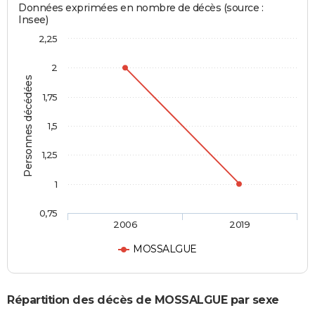
Données exprimées en nombre de décès (source :
Insee)
2,25
2
Personnes décédées
1,75
1,5
1,25
1
0,75
2006
2019
MOSSALGUE
Répartition des décès de MOSSALGUE par sexe