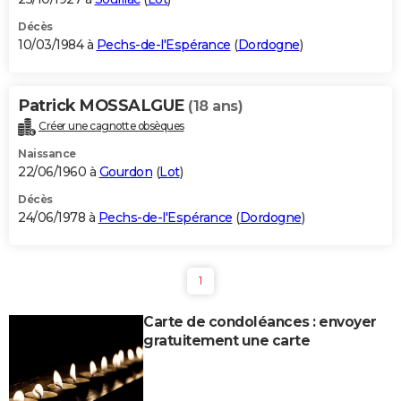
Décès
10/03/1984 à
Pechs-de-l'Espérance
(
Dordogne
)
Patrick MOSSALGUE
(18 ans)
Créer une cagnotte obsèques
Naissance
22/06/1960 à
Gourdon
(
Lot
)
Décès
24/06/1978 à
Pechs-de-l'Espérance
(
Dordogne
)
1
Carte de condoléances : envoyer
gratuitement une carte