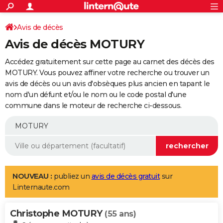
ACTUALITÉS
Connexion
S'inscrire
Avis de décès
Rechercher
Société
Education
Villes
Politique
Faits Divers
Monde
+
SPORT
Avis de décès MOTURY
Football
Cyclisme
Forum
Coupe du monde 2026
Tennis
Rugby
CULTURE
Accédez gratuitement sur cette page au carnet des décès des
TNT
Cinéma
Musique
Programme TV
Streaming
Sorties cinéma
+
MOTURY. Vous pouvez affiner votre recherche ou trouver un
FINANCE
avis de décès ou un avis d'obsèques plus ancien en tapant le
Impôts
Immobilier
Banque
Crédit
Retraite
Epargne
Risques naturels par ville
Assurance
AUTO
nom d'un défunt et/ou le nom ou le code postal d'une
commune dans le moteur de recherche ci-dessous.
Réserver un essai
Berlines
Forum auto
Essais
Citadines
SUV
+
HIGH-TECH
Meilleur smartphone
Ordinateurs
Guide high-tech
Mobiles
Internet
Jeux vidéo
+
BRICOLAGE
Aménagement intérieur
Cuisine
Jardinage
+
Forum
Extérieur
Salle de bains
Rangement
WEEK-END
Escapades
Expositions
Week-end nature
Guides de France
Patrimoine
Musées
+
LIFESTYLE
NOUVEAU :
publiez un
avis de décès gratuit
sur
Linternaute.com
Bien-être
Mode
+
Art de vivre
Loisirs
Modes de vie
SANTE
Christophe MOTURY
Guide de la santé
Médicaments
+
Alimentation
Maladies
Sommeil
(55 ans)
VOYAGE