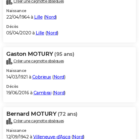
Créer une cagnotte obsèques
City break
Voyage de noces
Climat
Destinations
Voyage nature
Forum
+
PHOTO
Naissance
22/04/1964 à
Lille
(
Nord
)
GUIDES D'ACHAT
Décès
05/04/2020 à
Lille
(
Nord
)
BONS PLANS
CARTE DE VOEUX
Gaston MOTURY
(95 ans)
Carte Bonne année
Carte Pâques
Carte de Noël
Carte Saint-Valentin
Carte d'anniversaire
DICTIONNAIRE
Créer une cagnotte obsèques
Biographies
Expressions
Dictionnaire
Citations
Proverbes
PROGRAMME TV
Naissance
14/03/1921 à
Cobrieux
(
Nord
)
COPAINS D'AVANT
Décès
19/06/2016 à
Cambrai
(
Nord
)
Se connecter
Collèges
Universités
Service militaire
S'inscrire
Lycées
Primaires
Entreprises
Avis de recherche
AVIS DE DÉCÈS
FORUM
Bernard MOTURY
(72 ans)
Lifestyle
Sport
Television
Cinema
Bricolage
Culture
Auto
Voyage
Créer une cagnotte obsèques
Naissance
12/09/1942 à
Villeneuve-d'Ascq
(
Nord
)