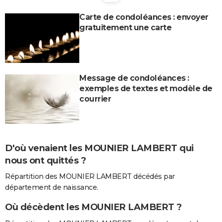
City break
Voyage de noces
Climat
Destinations
Voyage nature
Forum
+
PHOTO
Carte de condoléances : envoyer
gratuitement une carte
GUIDES D'ACHAT
BONS PLANS
CARTE DE VOEUX
Message de condoléances :
exemples de textes et modèle de
Carte Bonne année
Carte Pâques
Carte de Noël
Carte Saint-Valentin
Carte d'anniversaire
DICTIONNAIRE
courrier
Biographies
Expressions
Dictionnaire
Citations
Proverbes
PROGRAMME TV
COPAINS D'AVANT
D'où venaient les MOUNIER LAMBERT qui
Se connecter
Collèges
Universités
Service militaire
S'inscrire
Lycées
Primaires
Entreprises
Avis de recherche
AVIS DE DÉCÈS
nous ont quittés ?
FORUM
Répartition des MOUNIER LAMBERT décédés par
département de naissance.
Lifestyle
Sport
Television
Cinema
Bricolage
Culture
Auto
Voyage
Où décèdent les MOUNIER LAMBERT ?