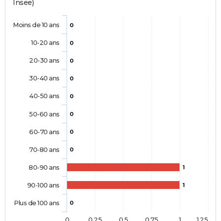
Insee)
Moins de 10 ans
0
10-20 ans
0
20-30 ans
0
30-40 ans
0
40-50 ans
0
50-60 ans
0
60-70 ans
0
70-80 ans
0
80-90 ans
1
90-100 ans
1
Plus de 100 ans
0
0
0,25
0,5
0,75
1
1,25