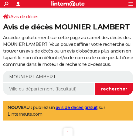
ACTUALITÉS
Connexion
S'inscrire
Avis de décès
Rechercher
Société
Education
Villes
Politique
Faits Divers
Monde
+
SPORT
Avis de décès MOUNIER LAMBERT
Football
Cyclisme
Forum
Coupe du monde 2026
Tennis
Rugby
CULTURE
Accédez gratuitement sur cette page au carnet des décès des
TNT
Cinéma
Musique
Programme TV
Streaming
Sorties cinéma
+
MOUNIER LAMBERT. Vous pouvez affiner votre recherche ou
FINANCE
trouver un avis de décès ou un avis d'obsèques plus ancien en
Impôts
Immobilier
Banque
Crédit
Retraite
Epargne
Risques naturels par ville
Assurance
AUTO
tapant le nom d'un défunt et/ou le nom ou le code postal d'une
commune dans le moteur de recherche ci-dessous.
Réserver un essai
Berlines
Forum auto
Essais
Citadines
SUV
+
HIGH-TECH
Meilleur smartphone
Ordinateurs
Guide high-tech
Mobiles
Internet
Jeux vidéo
+
BRICOLAGE
Aménagement intérieur
Cuisine
Jardinage
+
Forum
Extérieur
Salle de bains
Rangement
WEEK-END
Escapades
Expositions
Week-end nature
Guides de France
Patrimoine
Musées
+
LIFESTYLE
NOUVEAU :
publiez un
avis de décès gratuit
sur
Linternaute.com
Bien-être
Mode
+
Art de vivre
Loisirs
Modes de vie
SANTE
Guide de la santé
Médicaments
+
Alimentation
Maladies
Sommeil
VOYAGE
1