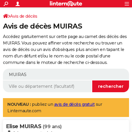
ACTUALITÉS
Connexion
S'inscrire
Avis de décès
Rechercher
Société
Education
Villes
Politique
Faits Divers
Monde
+
SPORT
Avis de décès MUIRAS
Football
Cyclisme
Forum
Coupe du monde 2026
Tennis
Rugby
CULTURE
Accédez gratuitement sur cette page au carnet des décès des
TNT
Cinéma
Musique
Programme TV
Streaming
Sorties cinéma
+
MUIRAS. Vous pouvez affiner votre recherche ou trouver un
FINANCE
avis de décès ou un avis d'obsèques plus ancien en tapant le
Impôts
Immobilier
Banque
Crédit
Retraite
Epargne
Risques naturels par ville
Assurance
AUTO
nom d'un défunt et/ou le nom ou le code postal d'une
commune dans le moteur de recherche ci-dessous.
Réserver un essai
Berlines
Forum auto
Essais
Citadines
SUV
+
HIGH-TECH
Meilleur smartphone
Ordinateurs
Guide high-tech
Mobiles
Internet
Jeux vidéo
+
BRICOLAGE
Aménagement intérieur
Cuisine
Jardinage
+
Forum
Extérieur
Salle de bains
Rangement
WEEK-END
Escapades
Expositions
Week-end nature
Guides de France
Patrimoine
Musées
+
LIFESTYLE
NOUVEAU :
publiez un
avis de décès gratuit
sur
Linternaute.com
Bien-être
Mode
+
Art de vivre
Loisirs
Modes de vie
SANTE
Elise MUIRAS
Guide de la santé
Médicaments
+
Alimentation
Maladies
Sommeil
(99 ans)
VOYAGE