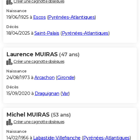
Créer une cagnotte obsèques
City break
Voyage de noces
Climat
Destinations
Voyage nature
Forum
+
PHOTO
Naissance
19/06/1925 à
Escos
(
Pyrénées-Atlantiques
)
GUIDES D'ACHAT
Décès
18/04/2025 à
Saint-Palais
(
Pyrénées-Atlantiques
)
BONS PLANS
CARTE DE VOEUX
Laurence MUIRAS
(47 ans)
Carte Bonne année
Carte Pâques
Carte de Noël
Carte Saint-Valentin
Carte d'anniversaire
DICTIONNAIRE
Créer une cagnotte obsèques
Biographies
Expressions
Dictionnaire
Citations
Proverbes
PROGRAMME TV
Naissance
24/08/1973 à
Arcachon
(
Gironde
)
COPAINS D'AVANT
Décès
15/09/2020 à
Draguignan
(
Var
)
Se connecter
Collèges
Universités
Service militaire
S'inscrire
Lycées
Primaires
Entreprises
Avis de recherche
AVIS DE DÉCÈS
FORUM
Michel MUIRAS
(53 ans)
Lifestyle
Sport
Television
Cinema
Bricolage
Culture
Auto
Voyage
Créer une cagnotte obsèques
Naissance
14/02/1956 à
Labastide-Villefranche
(
Pyrénées-Atlantiques
)