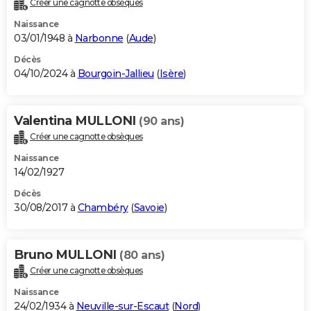
Créer une cagnotte obsèques
City break
Voyage de noces
Climat
Destinations
Voyage nature
Forum
+
PHOTO
Naissance
03/01/1948 à
Narbonne
(
Aude
)
GUIDES D'ACHAT
Décès
04/10/2024 à
Bourgoin-Jallieu
(
Isère
)
BONS PLANS
CARTE DE VOEUX
Valentina MULLONI
(90 ans)
Carte Bonne année
Carte Pâques
Carte de Noël
Carte Saint-Valentin
Carte d'anniversaire
DICTIONNAIRE
Créer une cagnotte obsèques
Biographies
Expressions
Dictionnaire
Citations
Proverbes
PROGRAMME TV
Naissance
14/02/1927
COPAINS D'AVANT
Décès
30/08/2017 à
Chambéry
(
Savoie
)
Se connecter
Collèges
Universités
Service militaire
S'inscrire
Lycées
Primaires
Entreprises
Avis de recherche
AVIS DE DÉCÈS
FORUM
Bruno MULLONI
(80 ans)
Lifestyle
Sport
Television
Cinema
Bricolage
Culture
Auto
Voyage
Créer une cagnotte obsèques
Naissance
24/02/1934 à
Neuville-sur-Escaut
(
Nord
)