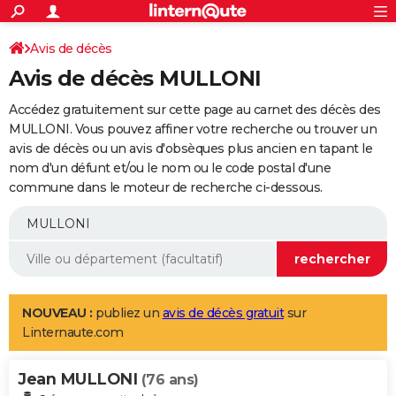
ACTUALITÉS
Connexion
S'inscrire
Avis de décès
Rechercher
Société
Education
Villes
Politique
Faits Divers
Monde
+
SPORT
Avis de décès MULLONI
Football
Cyclisme
Forum
Coupe du monde 2026
Tennis
Rugby
CULTURE
Accédez gratuitement sur cette page au carnet des décès des
TNT
Cinéma
Musique
Programme TV
Streaming
Sorties cinéma
+
MULLONI. Vous pouvez affiner votre recherche ou trouver un
FINANCE
avis de décès ou un avis d'obsèques plus ancien en tapant le
Impôts
Immobilier
Banque
Crédit
Retraite
Epargne
Risques naturels par ville
Assurance
AUTO
nom d'un défunt et/ou le nom ou le code postal d'une
commune dans le moteur de recherche ci-dessous.
Réserver un essai
Berlines
Forum auto
Essais
Citadines
SUV
+
HIGH-TECH
Meilleur smartphone
Ordinateurs
Guide high-tech
Mobiles
Internet
Jeux vidéo
+
BRICOLAGE
Aménagement intérieur
Cuisine
Jardinage
+
Forum
Extérieur
Salle de bains
Rangement
WEEK-END
Escapades
Expositions
Week-end nature
Guides de France
Patrimoine
Musées
+
LIFESTYLE
NOUVEAU :
publiez un
avis de décès gratuit
sur
Linternaute.com
Bien-être
Mode
+
Art de vivre
Loisirs
Modes de vie
SANTE
Jean MULLONI
Guide de la santé
Médicaments
+
Alimentation
Maladies
Sommeil
(76 ans)
VOYAGE