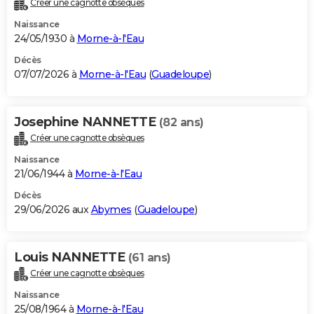
Créer une cagnotte obsèques
City break
Voyage de noces
Climat
Destinations
Voyage nature
Forum
+
PHOTO
Naissance
24/05/1930 à
Morne-à-l'Eau
GUIDES D'ACHAT
Décès
07/07/2026 à
Morne-à-l'Eau
(
Guadeloupe
)
BONS PLANS
CARTE DE VOEUX
Josephine NANNETTE
(82 ans)
Carte Bonne année
Carte Pâques
Carte de Noël
Carte Saint-Valentin
Carte d'anniversaire
DICTIONNAIRE
Créer une cagnotte obsèques
Biographies
Expressions
Dictionnaire
Citations
Proverbes
PROGRAMME TV
Naissance
21/06/1944 à
Morne-à-l'Eau
COPAINS D'AVANT
Décès
29/06/2026 aux
Abymes
(
Guadeloupe
)
Se connecter
Collèges
Universités
Service militaire
S'inscrire
Lycées
Primaires
Entreprises
Avis de recherche
AVIS DE DÉCÈS
FORUM
Louis NANNETTE
(61 ans)
Lifestyle
Sport
Television
Cinema
Bricolage
Culture
Auto
Voyage
Créer une cagnotte obsèques
Naissance
25/08/1964 à
Morne-à-l'Eau