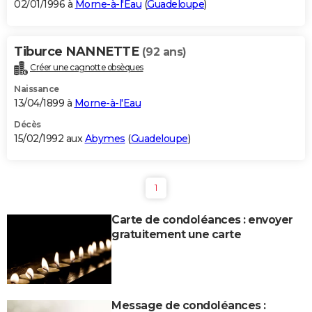
02/01/1996 à
Morne-à-l'Eau
(
Guadeloupe
)
Tiburce NANNETTE
(92 ans)
Créer une cagnotte obsèques
Naissance
13/04/1899 à
Morne-à-l'Eau
Décès
15/02/1992 aux
Abymes
(
Guadeloupe
)
1
Carte de condoléances : envoyer
gratuitement une carte
Message de condoléances :