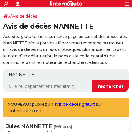
ACTUALITÉS
Connexion
S'inscrire
Avis de décès
Rechercher
Société
Education
Villes
Politique
Faits Divers
Monde
+
SPORT
Avis de décès NANNETTE
Football
Cyclisme
Forum
Coupe du monde 2026
Tennis
Rugby
CULTURE
Accédez gratuitement sur cette page au carnet des décès des
TNT
Cinéma
Musique
Programme TV
Streaming
Sorties cinéma
+
NANNETTE. Vous pouvez affiner votre recherche ou trouver
FINANCE
un avis de décès ou un avis d'obsèques plus ancien en tapant
Impôts
Immobilier
Banque
Crédit
Retraite
Epargne
Risques naturels par ville
Assurance
AUTO
le nom d'un défunt et/ou le nom ou le code postal d'une
commune dans le moteur de recherche ci-dessous.
Réserver un essai
Berlines
Forum auto
Essais
Citadines
SUV
+
HIGH-TECH
Meilleur smartphone
Ordinateurs
Guide high-tech
Mobiles
Internet
Jeux vidéo
+
BRICOLAGE
Aménagement intérieur
Cuisine
Jardinage
+
Forum
Extérieur
Salle de bains
Rangement
WEEK-END
Escapades
Expositions
Week-end nature
Guides de France
Patrimoine
Musées
+
LIFESTYLE
NOUVEAU :
publiez un
avis de décès gratuit
sur
Linternaute.com
Bien-être
Mode
+
Art de vivre
Loisirs
Modes de vie
SANTE
Jules NANNETTE
Guide de la santé
Médicaments
+
Alimentation
Maladies
Sommeil
(96 ans)
VOYAGE