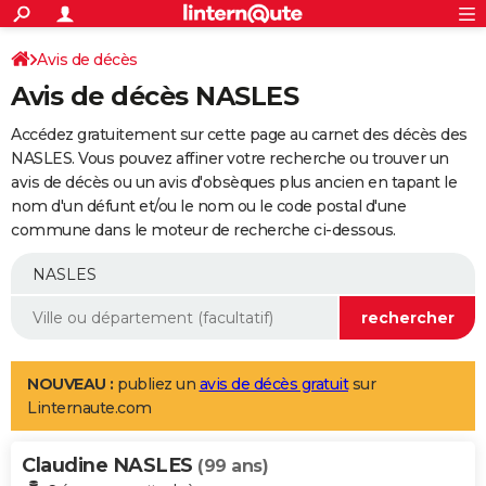
ACTUALITÉS
Connexion
S'inscrire
Avis de décès
Rechercher
Société
Education
Villes
Politique
Faits Divers
Monde
+
SPORT
Avis de décès NASLES
Football
Cyclisme
Forum
Coupe du monde 2026
Tennis
Rugby
CULTURE
Accédez gratuitement sur cette page au carnet des décès des
TNT
Cinéma
Musique
Programme TV
Streaming
Sorties cinéma
+
NASLES. Vous pouvez affiner votre recherche ou trouver un
FINANCE
avis de décès ou un avis d'obsèques plus ancien en tapant le
Impôts
Immobilier
Banque
Crédit
Retraite
Epargne
Risques naturels par ville
Assurance
AUTO
nom d'un défunt et/ou le nom ou le code postal d'une
commune dans le moteur de recherche ci-dessous.
Réserver un essai
Berlines
Forum auto
Essais
Citadines
SUV
+
HIGH-TECH
Meilleur smartphone
Ordinateurs
Guide high-tech
Mobiles
Internet
Jeux vidéo
+
BRICOLAGE
Aménagement intérieur
Cuisine
Jardinage
+
Forum
Extérieur
Salle de bains
Rangement
WEEK-END
Escapades
Expositions
Week-end nature
Guides de France
Patrimoine
Musées
+
LIFESTYLE
NOUVEAU :
publiez un
avis de décès gratuit
sur
Linternaute.com
Bien-être
Mode
+
Art de vivre
Loisirs
Modes de vie
SANTE
Claudine NASLES
Guide de la santé
Médicaments
+
Alimentation
Maladies
Sommeil
(99 ans)
VOYAGE