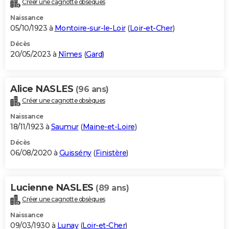
Créer une cagnotte obsèques
City break
Voyage de noces
Climat
Destinations
Voyage nature
Forum
+
PHOTO
Naissance
05/10/1923 à
Montoire-sur-le-Loir
(
Loir-et-Cher
)
GUIDES D'ACHAT
Décès
20/05/2023 à
Nîmes
(
Gard
)
BONS PLANS
CARTE DE VOEUX
Alice NASLES
(96 ans)
Carte Bonne année
Carte Pâques
Carte de Noël
Carte Saint-Valentin
Carte d'anniversaire
DICTIONNAIRE
Créer une cagnotte obsèques
Biographies
Expressions
Dictionnaire
Citations
Proverbes
PROGRAMME TV
Naissance
18/11/1923 à
Saumur
(
Maine-et-Loire
)
COPAINS D'AVANT
Décès
06/08/2020 à
Guissény
(
Finistère
)
Se connecter
Collèges
Universités
Service militaire
S'inscrire
Lycées
Primaires
Entreprises
Avis de recherche
AVIS DE DÉCÈS
FORUM
Lucienne NASLES
(89 ans)
Lifestyle
Sport
Television
Cinema
Bricolage
Culture
Auto
Voyage
Créer une cagnotte obsèques
Naissance
09/03/1930 à
Lunay
(
Loir-et-Cher
)