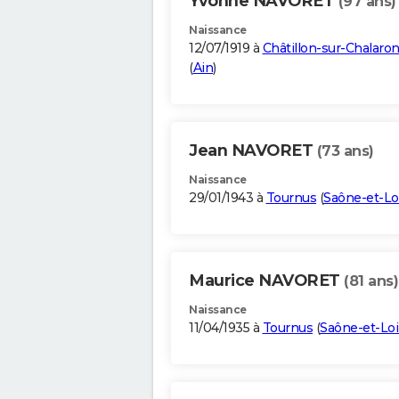
Yvonne NAVORET
(97 ans)
Naissance
12/07/1919 à
Châtillon-sur-Chalaro
(
Ain
)
Jean NAVORET
(73 ans)
Naissance
29/01/1943 à
Tournus
(
Saône-et-Lo
Maurice NAVORET
(81 ans)
Naissance
11/04/1935 à
Tournus
(
Saône-et-Loi