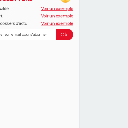
alité
Voir un exemple
rt
Voir un exemple
dossiers d'actu
Voir un exemple