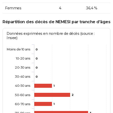
Femmes
4
36,4 %
Répartition des décès de NEMESI par tranche d'âges
Données exprimées en nombre de décès (source :
Insee)
Moins de 10 ans
0
10-20 ans
0
20-30 ans
0
30-40 ans
0
40-50 ans
1
50-60 ans
2
60-70 ans
1
70-80 ans
3