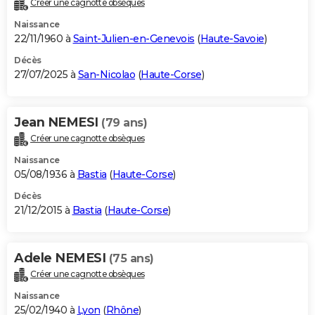
Créer une cagnotte obsèques
City break
Voyage de noces
Climat
Destinations
Voyage nature
Forum
+
PHOTO
Naissance
22/11/1960 à
Saint-Julien-en-Genevois
(
Haute-Savoie
)
GUIDES D'ACHAT
Décès
27/07/2025 à
San-Nicolao
(
Haute-Corse
)
BONS PLANS
CARTE DE VOEUX
Jean NEMESI
(79 ans)
Carte Bonne année
Carte Pâques
Carte de Noël
Carte Saint-Valentin
Carte d'anniversaire
DICTIONNAIRE
Créer une cagnotte obsèques
Biographies
Expressions
Dictionnaire
Citations
Proverbes
PROGRAMME TV
Naissance
05/08/1936 à
Bastia
(
Haute-Corse
)
COPAINS D'AVANT
Décès
21/12/2015 à
Bastia
(
Haute-Corse
)
Se connecter
Collèges
Universités
Service militaire
S'inscrire
Lycées
Primaires
Entreprises
Avis de recherche
AVIS DE DÉCÈS
FORUM
Adele NEMESI
(75 ans)
Lifestyle
Sport
Television
Cinema
Bricolage
Culture
Auto
Voyage
Créer une cagnotte obsèques
Naissance
25/02/1940 à
Lyon
(
Rhône
)