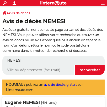
ACTUALITÉS
Connexion
S'inscrire
Avis de décès
Rechercher
Société
Education
Villes
Politique
Faits Divers
Monde
+
SPORT
Avis de décès NEMESI
Football
Cyclisme
Forum
Coupe du monde 2026
Tennis
Rugby
CULTURE
Accédez gratuitement sur cette page au carnet des décès des
TNT
Cinéma
Musique
Programme TV
Streaming
Sorties cinéma
+
NEMESI. Vous pouvez affiner votre recherche ou trouver un
FINANCE
avis de décès ou un avis d'obsèques plus ancien en tapant le
Impôts
Immobilier
Banque
Crédit
Retraite
Epargne
Risques naturels par ville
Assurance
AUTO
nom d'un défunt et/ou le nom ou le code postal d'une
commune dans le moteur de recherche ci-dessous.
Réserver un essai
Berlines
Forum auto
Essais
Citadines
SUV
+
HIGH-TECH
Meilleur smartphone
Ordinateurs
Guide high-tech
Mobiles
Internet
Jeux vidéo
+
BRICOLAGE
Aménagement intérieur
Cuisine
Jardinage
+
Forum
Extérieur
Salle de bains
Rangement
WEEK-END
Escapades
Expositions
Week-end nature
Guides de France
Patrimoine
Musées
+
LIFESTYLE
NOUVEAU :
publiez un
avis de décès gratuit
sur
Linternaute.com
Bien-être
Mode
+
Art de vivre
Loisirs
Modes de vie
SANTE
Eugene NEMESI
Guide de la santé
Médicaments
+
Alimentation
Maladies
Sommeil
(64 ans)
VOYAGE