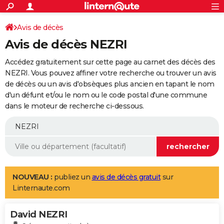
ACTUALITÉS
Connexion
S'inscrire
Avis de décès
Rechercher
Société
Education
Villes
Politique
Faits Divers
Monde
+
SPORT
Avis de décès NEZRI
Football
Cyclisme
Forum
Coupe du monde 2026
Tennis
Rugby
CULTURE
Accédez gratuitement sur cette page au carnet des décès des
TNT
Cinéma
Musique
Programme TV
Streaming
Sorties cinéma
+
NEZRI. Vous pouvez affiner votre recherche ou trouver un avis
FINANCE
de décès ou un avis d'obsèques plus ancien en tapant le nom
Impôts
Immobilier
Banque
Crédit
Retraite
Epargne
Risques naturels par ville
Assurance
AUTO
d'un défunt et/ou le nom ou le code postal d'une commune
dans le moteur de recherche ci-dessous.
Réserver un essai
Berlines
Forum auto
Essais
Citadines
SUV
+
HIGH-TECH
Meilleur smartphone
Ordinateurs
Guide high-tech
Mobiles
Internet
Jeux vidéo
+
BRICOLAGE
Aménagement intérieur
Cuisine
Jardinage
+
Forum
Extérieur
Salle de bains
Rangement
WEEK-END
Escapades
Expositions
Week-end nature
Guides de France
Patrimoine
Musées
+
LIFESTYLE
NOUVEAU :
publiez un
avis de décès gratuit
sur
Linternaute.com
Bien-être
Mode
+
Art de vivre
Loisirs
Modes de vie
SANTE
David NEZRI
Guide de la santé
Médicaments
+
Alimentation
Maladies
Sommeil
VOYAGE