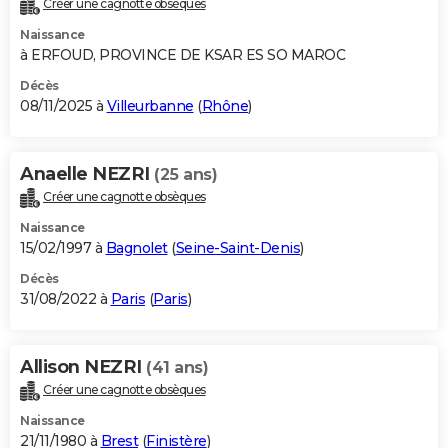
Créer une cagnotte obsèques
City break
Voyage de noces
Climat
Destinations
Voyage nature
Forum
+
PHOTO
Naissance
à ERFOUD, PROVINCE DE KSAR ES SO MAROC
GUIDES D'ACHAT
Décès
08/11/2025 à
Villeurbanne
(
Rhône
)
BONS PLANS
CARTE DE VOEUX
Anaelle NEZRI
(25 ans)
Carte Bonne année
Carte Pâques
Carte de Noël
Carte Saint-Valentin
Carte d'anniversaire
DICTIONNAIRE
Créer une cagnotte obsèques
Biographies
Expressions
Dictionnaire
Citations
Proverbes
PROGRAMME TV
Naissance
15/02/1997 à
Bagnolet
(
Seine-Saint-Denis
)
COPAINS D'AVANT
Décès
31/08/2022 à
Paris
(
Paris
)
Se connecter
Collèges
Universités
Service militaire
S'inscrire
Lycées
Primaires
Entreprises
Avis de recherche
AVIS DE DÉCÈS
FORUM
Allison NEZRI
(41 ans)
Lifestyle
Sport
Television
Cinema
Bricolage
Culture
Auto
Voyage
Créer une cagnotte obsèques
Naissance
21/11/1980 à
Brest
(
Finistère
)