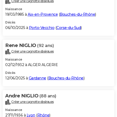
Créer une cagnotte obsèques
City break
Voyage de noces
Climat
Destinations
Voyage nature
Forum
+
PHOTO
Naissance
19/03/1985 à
Aix-en-Provence
(
Bouches-du-Rhône
)
GUIDES D'ACHAT
Décès
06/10/2025 à
Porto-Vecchio
(
Corse-du-Sud
)
BONS PLANS
CARTE DE VOEUX
Rene NIGLIO
(92 ans)
Carte Bonne année
Carte Pâques
Carte de Noël
Carte Saint-Valentin
Carte d'anniversaire
DICTIONNAIRE
Créer une cagnotte obsèques
Biographies
Expressions
Dictionnaire
Citations
Proverbes
PROGRAMME TV
Naissance
02/12/1932 à ALGER ALGERIE
COPAINS D'AVANT
Décès
12/06/2025 à
Gardanne
(
Bouches-du-Rhône
)
Se connecter
Collèges
Universités
Service militaire
S'inscrire
Lycées
Primaires
Entreprises
Avis de recherche
AVIS DE DÉCÈS
FORUM
Andre NIGLIO
(88 ans)
Lifestyle
Sport
Television
Cinema
Bricolage
Culture
Auto
Voyage
Créer une cagnotte obsèques
Naissance
27/11/1936 à
Lyon
(
Rhône
)