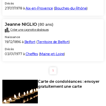
Décès
27/07/1978 à
Aix-en-Provence
(
Bouches-du-Rhône
)
Jeanne NIGLIO
(80 ans)
Créer une cagnotte obsèques
Naissance
19/12/1896 à
Belfort
(
Territoire de Belfort
)
Décès
03/01/1977 à
Cheffes
(
Maine-et-Loire
)
1
Carte de condoléances : envoyer
gratuitement une carte