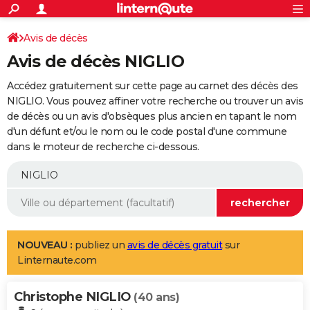
ACTUALITÉS
Connexion
S'inscrire
Avis de décès
Rechercher
Société
Education
Villes
Politique
Faits Divers
Monde
+
SPORT
Avis de décès NIGLIO
Football
Cyclisme
Forum
Coupe du monde 2026
Tennis
Rugby
CULTURE
Accédez gratuitement sur cette page au carnet des décès des
TNT
Cinéma
Musique
Programme TV
Streaming
Sorties cinéma
+
NIGLIO. Vous pouvez affiner votre recherche ou trouver un avis
FINANCE
de décès ou un avis d'obsèques plus ancien en tapant le nom
Impôts
Immobilier
Banque
Crédit
Retraite
Epargne
Risques naturels par ville
Assurance
AUTO
d'un défunt et/ou le nom ou le code postal d'une commune
dans le moteur de recherche ci-dessous.
Réserver un essai
Berlines
Forum auto
Essais
Citadines
SUV
+
HIGH-TECH
Meilleur smartphone
Ordinateurs
Guide high-tech
Mobiles
Internet
Jeux vidéo
+
BRICOLAGE
Aménagement intérieur
Cuisine
Jardinage
+
Forum
Extérieur
Salle de bains
Rangement
WEEK-END
Escapades
Expositions
Week-end nature
Guides de France
Patrimoine
Musées
+
LIFESTYLE
NOUVEAU :
publiez un
avis de décès gratuit
sur
Linternaute.com
Bien-être
Mode
+
Art de vivre
Loisirs
Modes de vie
SANTE
Christophe NIGLIO
Guide de la santé
Médicaments
+
Alimentation
Maladies
Sommeil
(40 ans)
VOYAGE