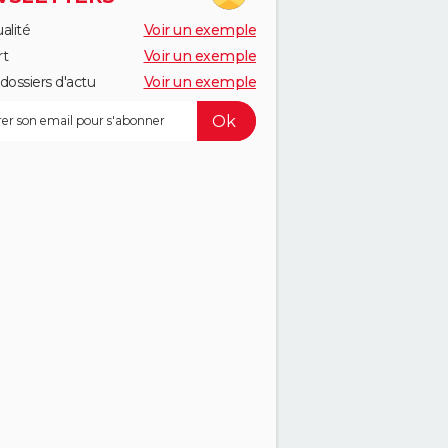
alité
Voir un exemple
rt
Voir un exemple
dossiers d'actu
Voir un exemple