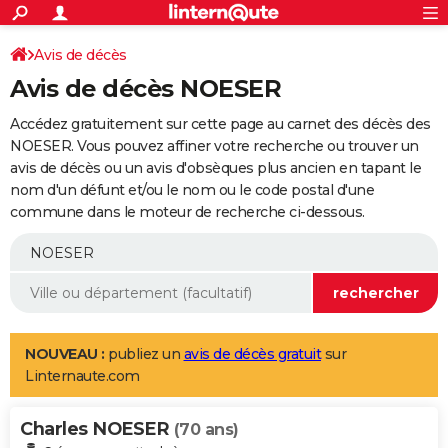
ACTUALITÉS
Connexion
S'inscrire
Avis de décès
Rechercher
Société
Education
Villes
Politique
Faits Divers
Monde
+
SPORT
Avis de décès NOESER
Football
Cyclisme
Forum
Coupe du monde 2026
Tennis
Rugby
CULTURE
Accédez gratuitement sur cette page au carnet des décès des
TNT
Cinéma
Musique
Programme TV
Streaming
Sorties cinéma
+
NOESER. Vous pouvez affiner votre recherche ou trouver un
FINANCE
avis de décès ou un avis d'obsèques plus ancien en tapant le
Impôts
Immobilier
Banque
Crédit
Retraite
Epargne
Risques naturels par ville
Assurance
AUTO
nom d'un défunt et/ou le nom ou le code postal d'une
commune dans le moteur de recherche ci-dessous.
Réserver un essai
Berlines
Forum auto
Essais
Citadines
SUV
+
HIGH-TECH
Meilleur smartphone
Ordinateurs
Guide high-tech
Mobiles
Internet
Jeux vidéo
+
BRICOLAGE
Aménagement intérieur
Cuisine
Jardinage
+
Forum
Extérieur
Salle de bains
Rangement
WEEK-END
Escapades
Expositions
Week-end nature
Guides de France
Patrimoine
Musées
+
LIFESTYLE
NOUVEAU :
publiez un
avis de décès gratuit
sur
Linternaute.com
Bien-être
Mode
+
Art de vivre
Loisirs
Modes de vie
SANTE
Charles NOESER
Guide de la santé
Médicaments
+
Alimentation
Maladies
Sommeil
(70 ans)
VOYAGE