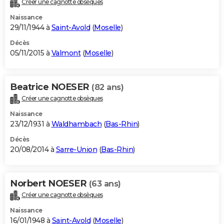
Créer une cagnotte obsèques
City break
Voyage de noces
Climat
Destinations
Voyage nature
Forum
+
PHOTO
Naissance
29/11/1944 à
Saint-Avold
(
Moselle
)
GUIDES D'ACHAT
Décès
05/11/2015 à
Valmont
(
Moselle
)
BONS PLANS
CARTE DE VOEUX
Beatrice NOESER
(82 ans)
Carte Bonne année
Carte Pâques
Carte de Noël
Carte Saint-Valentin
Carte d'anniversaire
DICTIONNAIRE
Créer une cagnotte obsèques
Biographies
Expressions
Dictionnaire
Citations
Proverbes
PROGRAMME TV
Naissance
23/12/1931 à
Waldhambach
(
Bas-Rhin
)
COPAINS D'AVANT
Décès
20/08/2014 à
Sarre-Union
(
Bas-Rhin
)
Se connecter
Collèges
Universités
Service militaire
S'inscrire
Lycées
Primaires
Entreprises
Avis de recherche
AVIS DE DÉCÈS
FORUM
Norbert NOESER
(63 ans)
Lifestyle
Sport
Television
Cinema
Bricolage
Culture
Auto
Voyage
Créer une cagnotte obsèques
Naissance
16/01/1948 à
Saint-Avold
(
Moselle
)